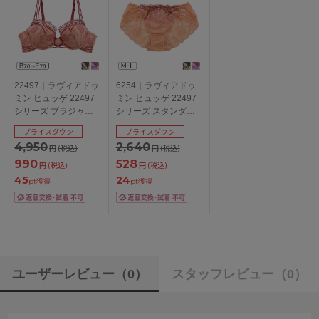
22497｜ラヴィアドゥ
6254｜ラヴィアドゥ
ミン ヒュッゲ 22497
ミン ヒュッゲ 22497
シリーズ ブラジャー
シリーズ スタンダー
単品 全3色 B-E/65-75
ドショーツ 全3色 M/L
プライスダウン
プライスダウン
4,950
2,640
円
(税込)
円
(税込)
990
528
円
(税込)
円
(税込)
45
24
pt獲得
pt獲得
ユーザーレビュー
（0）
スタッフレビュー
（0）