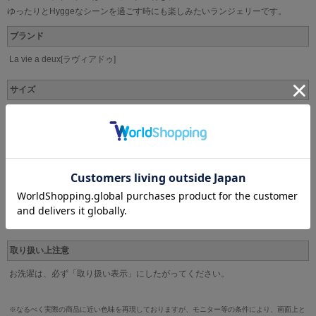
ゆったりとHyggeなシーンを過ごす時にも楽しみたいランジェリーです。
ブランド
La vie a deux[ラヴィアドゥ]
サイズ
M(ヒップ87-95cm)、L(ヒップ92-100cm)
カラー
BK、HOR、LL
素材
ナイロン、ポリエステル、その他
取り扱い上注意
お洗濯は、必ず「取り扱い表示」にしたがってください。
※なるべく実際の商品に近い色味を再現しておりますが、モニター等の条件により、画面上と