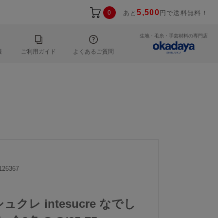
5,500
0
あと
円で送料無料！
生地・毛糸・手芸材料の専門店
報
ご利用ガイド
よくあるご質問
126367
ュクレ intesucre なでし