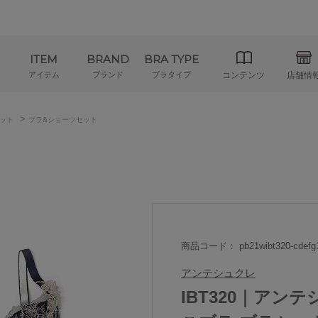
ITEM
BRAND
BRA TYPE
アイテム
ブランド
ブラタイプ
コンテンツ
店舗情
>
ット
ブラ&ショーツセット
商品コード： pb21wibt320-cdefg
アンテシュクレ
IBT320｜アンテシ