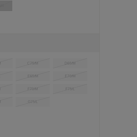
WI
M
C75/M
D65/M
L
E65/M
E70/M
M
F70/M
F75/L
M
G75/L