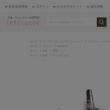
新規会員登録
ログイン
オカダヤポイント
会社情報
下着・ランジェリーの専門店
>
>
ホーム
アンテシュクレ オンラインショップ
ブラジャー・ブラセ
>
>
ホーム
ブランド
intesucre
>
>
ホーム
目的
谷間メイク
>
>
ホーム
目的
サイドすっきり