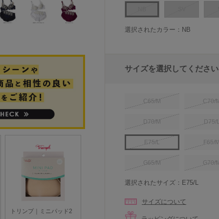
NB
SV
選択されたカラー：NB
サイズを選択してください
C65/M
C70/
D70/M
D75/
E75/L
F65/
G65/M
G70/
選択されたサイズ：E75/L
サイズについて
ラッピングについて