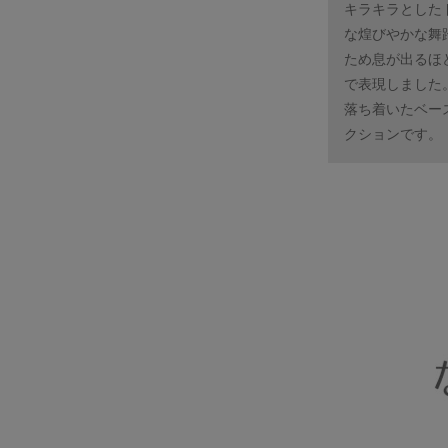
キラキラとした
な煌びやかな舞
ため息が出るほ
で表現しました
落ち着いたベー
クションです。