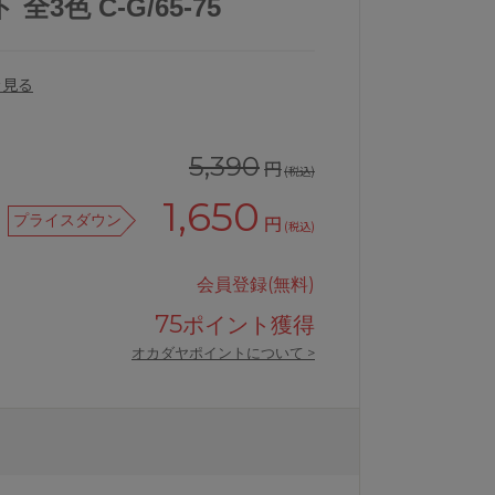
3色 C-G/65-75
を見る
5,390
円
(税込)
1,650
プライスダウン
円
(税込)
会員登録(無料)
75
ポイント獲得
オカダヤポイントについて >
ット
アンテシュクレintesucreなでしこ