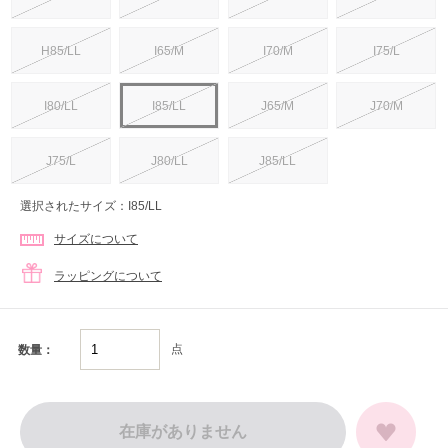
H85/LL
I65/M
I70/M
I75/L
I80/LL
I85/LL
J65/M
J70/M
J75/L
J80/LL
J85/LL
選択されたサイズ：I85/LL
サイズについて
ラッピングについて
点
数量：
在庫がありません