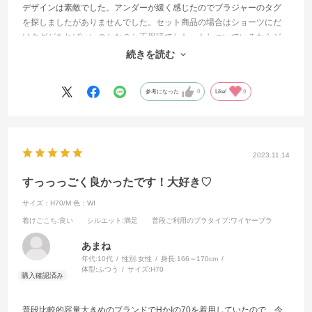
デザインは素敵でした。アンダーが緩く感じたのでブラジャーのタグ
を探しましたがありませんでした。セット商品の場合はショーツにだ
けタグがあればいいのかな？と不思議でした。もしついているならど
こにあるのか教えてもらいたいです。返品不可商品だったのでフリマ
続きを読む
に出すにしても製品にタグがついていないと難しいです。
参考になった
0
Like!
0
2023.11.14
すっっっごく良かったです！大好き♡
サイズ：H70/M
色：WI
着けごこち
:良い
シルエット
:満足
普段ご利用のブラタイプ
:ワイヤーブラ
あまね
年代:
10代
性別:
女性
身長:
166～170cm
体型:
ふつう
サイズ:
H70
普段比較的容量大きめのブランドでHかIの70を着用していたので、今