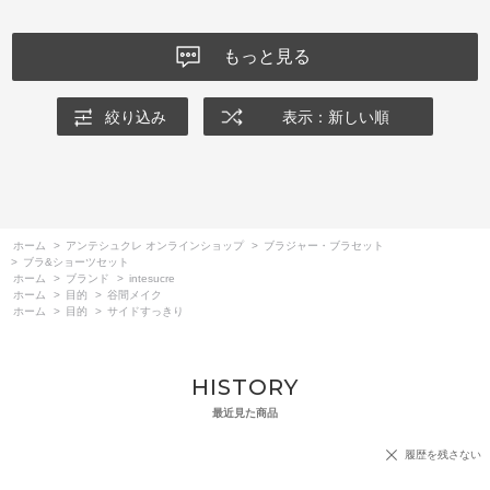
もっと見る
絞り込み
表示：新しい順
ホーム
>
アンテシュクレ オンラインショップ
>
ブラジャー・ブラセット
>
ブラ&ショーツセット
ホーム
>
ブランド
>
intesucre
ホーム
>
目的
>
谷間メイク
ホーム
>
目的
>
サイドすっきり
HISTORY
最近見た商品
履歴を残さない