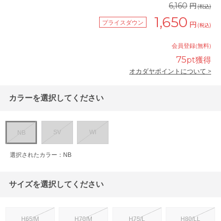
円
6,160
(税込)
1,650
プライスダウン
円
(税込)
会員登録(無料)
75
pt獲得
オカダヤポイントについて >
カラーを選択してください
SV
WI
NB
選択されたカラー：NB
サイズを選択してください
H65/M
H70/M
H75/L
H80/LL