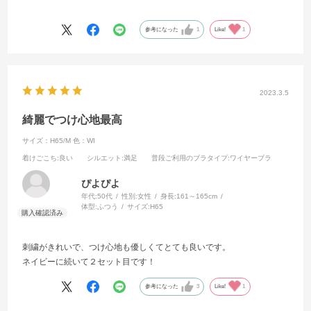
ラバリもすごく種類豊富で選べることがとても嬉しいです！
参考になった
1
Like!
1
2023.3.5
綺麗でつけ心地最高
サイズ：H65/M
色：WI
着けごこち
:良い
シルエット
:満足
普段ご利用のブラタイプ
:ワイヤーブラ
ぴよぴよ
年代:
50代
性別:
女性
身長:
161～165cm
体型:
ふつう
サイズ:
H65
刺繍がきれいで、つけ心地も優しくてとても良いです。
ネイビーに続いて２セット目です！
参考になった
3
Like!
1