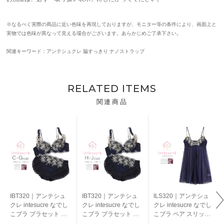
※なるべく実際の商品に近い色味を再現しておりますが、モニター等の条件により、画面上と
実物では色味が異なって見える場合がございます。あらかじめご了承下さい。
関連キーワード：アンテシュクレ 脇すっきり ナノストラップ
RELATED ITEMS
関連商品
IBT320｜アンテシュ
IBT320｜アンテシュ
ILS320｜アンテシュ
クレ intesucre なでし
クレ intesucre なでし
クレ intesucre なでし
こブラ ブラセット 全3
こブラ ブラセット 全3
こブラ ペア スリップ
色 C-G/65-75
色 H-J/65-85
全3色 M/L