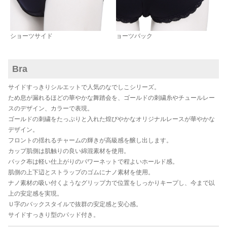
ショーツサイド
ョーツバック
Bra
サイドすっきりシルエットで人気のなでしこシリーズ。
ため息が漏れるほどの華やかな舞踏会を、ゴールドの刺繍糸やチュールレー
スのデザイン、カラーで表現。
ゴールドの刺繍をたっぷりと入れた煌びやかなオリジナルレースが華やかな
デザイン。
フロントの揺れるチャームの輝きが高級感を醸し出します。
カップ肌側は肌触りの良い綿混素材を使用。
バック布は軽い仕上がりのパワーネットで程よいホールド感。
肌側の上下辺とストラップのゴムにナノ素材を使用。
ナノ素材の吸い付くようなグリップ力で位置をしっかりキープし、今まで以
上の安定感を実現。
Ｕ字のバックスタイルで抜群の安定感と安心感。
サイドすっきり型のパッド付き。