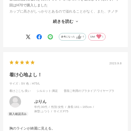
回はH70で購入しました
カップに高さがしっかりとあるので溢れることがなく、また、ナノテ
ープを使っているのでずれにくく、お肉を集めやすくて良かったです
続きを読む
サイドすっきりな上向きバストにしてくれて、シルエットもすごく綺
麗でした
ショーツもしっかりとお尻を覆ってくれる感じがして安心感がありま
参考になった
0
Like!
1
す
デザインも可愛いので追加購入して3色揃えちゃいました笑
2023.9.8
着け心地よし！
サイズ：SV
色：H75/L
着けごこち
:良い
シルエット
:満足
普段ご利用のブラタイプ
:ワイヤーブラ
ぷりん
年代:
30代
性別:
女性
身長:
161～165cm
体型:
ふつう
サイズ:
F75
胸のラインが綺麗に見える。