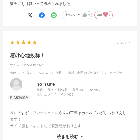
彼氏にも可愛いって褒められました。
参考になった
0
Like!
0
2023.6.7
着け心地抜群！
サイズ：H65/M
色：NB
着けごこち
:良い
シルエット
:満足
普段ご利用のブラタイプ
:ワイヤーブラ
no name
年代:
20代
性別:
女性
身長:
151～155cm
体型:
ふつう
サイズ:
H65
常にですが、アンテシュクレさんの下着はホールド力がしっかりあり
ます！
サイズ感もフィットして安定感があります！
グラマーサイズはなかなか可愛い種類のものが少なかったり、あって
続きを読む
も色やデザインはあまり選べないことが多いのですが、デザインもカ