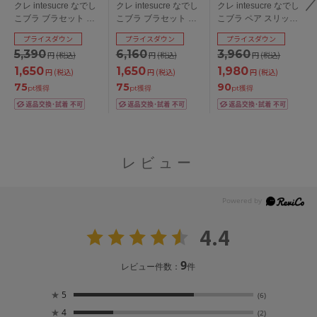
クレ intesucre なでし
クレ intesucre なでし
クレ intesucre なでし
こブラ ブラセット 全3
こブラ ブラセット 全3
こブラ ペア スリップ
色 C-G/65-75
色 H-J/65-85
全3色 M/L
プライスダウン
プライスダウン
プライスダウン
5,390
6,160
3,960
円
(税込)
円
(税込)
円
(税込)
1,650
1,650
1,980
円
(税込)
円
(税込)
円
(税込)
75
75
90
pt獲得
pt獲得
pt獲得
レビュー
4.4
9
レビュー件数：
件
★
5
(6)
★
4
(2)