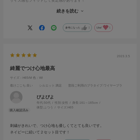
サイズ感もフィットして安定感があります！
グラマーサイズはなかなか可愛い種類のものが少なかったり、あって
続きを読む
も色やデザインはあまり選べないことが多いのですが、デザインもカ
ラバリもすごく種類豊富で選べることがとても嬉しいです！
参考になった
1
Like!
1
2023.3.5
綺麗でつけ心地最高
サイズ：H65/M
色：WI
着けごこち
:良い
シルエット
:満足
普段ご利用のブラタイプ
:ワイヤーブラ
ぴよぴよ
年代:
50代
性別:
女性
身長:
161～165cm
体型:
ふつう
サイズ:
H65
刺繍がきれいで、つけ心地も優しくてとても良いです。
ネイビーに続いて２セット目です！