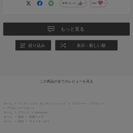
参考になった
3
Like!
1
もっと見る
絞り込み
表示：新しい順
この商品の全てのレビューを見る
ホーム
>
アンテシュクレ オンラインショップ
>
ブラジャー・ブラセット
>
ブラ&ショーツセット
ホーム
>
ブランド
>
intesucre
ホーム
>
目的
>
谷間メイク
ホーム
>
目的
>
サイドすっきり