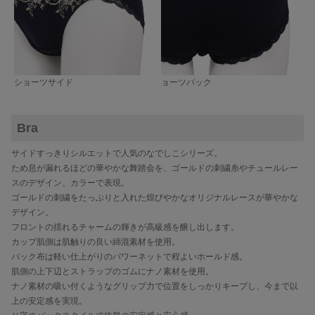
ショーツサイド
ョーツバック
Bra
サイドすっきりシルエットで人気のなでしこシリーズ。
ため息が漏れるほどの華やかな舞踏会を、ゴールドの刺繍糸やチュールレー
スのデザイン、カラーで表現。
ゴールドの刺繍をたっぷりと入れた煌びやかなオリジナルレースが華やかな
デザイン。
フロントの揺れるチャームの輝きが高級感を醸し出します。
カップ肌側は肌触りの良い綿混素材を使用。
バック布は軽い仕上がりのパワーネットで程よいホールド感。
肌側の上下辺とストラップのゴムにナノ素材を使用。
ナノ素材の吸い付くようなグリップ力で位置をしっかりキープし、今まで以
上の安定感を実現。