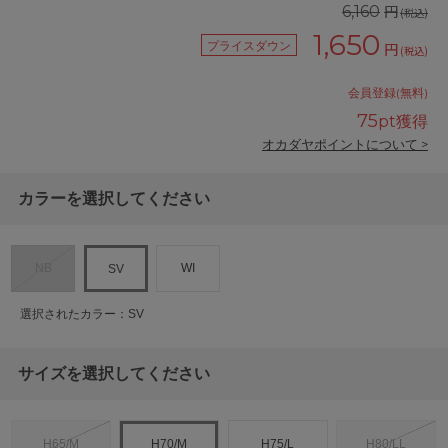
円
6,160
(税込)
1,650
プライスダウン
円
(税込)
会員登録(無料)
75
pt獲得
オカダヤポイントについて >
カラーを選択してください
NB
WI
SV
選択されたカラー：SV
サイズを選択してください
H65/M
H70/M
H75/L
H80/LL