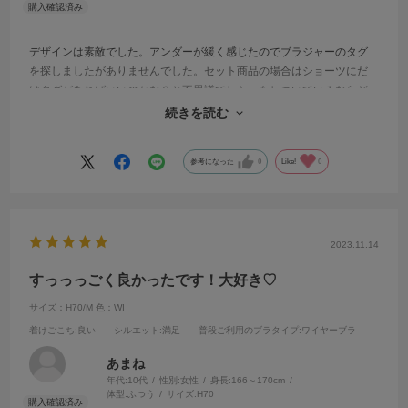
デザインは素敵でした。アンダーが緩く感じたのでブラジャーのタグ
を探しましたがありませんでした。セット商品の場合はショーツにだ
けタグがあればいいのかな？と不思議でした。もしついているならど
こにあるのか教えてもらいたいです。返品不可商品だったのでフリマ
続きを読む
に出すにしても製品にタグがついていないと難しいです。
参考になった
0
Like!
0
2023.11.14
すっっっごく良かったです！大好き♡
サイズ：H70/M
色：WI
着けごこち
:良い
シルエット
:満足
普段ご利用のブラタイプ
:ワイヤーブラ
あまね
年代:
10代
性別:
女性
身長:
166～170cm
体型:
ふつう
サイズ:
H70