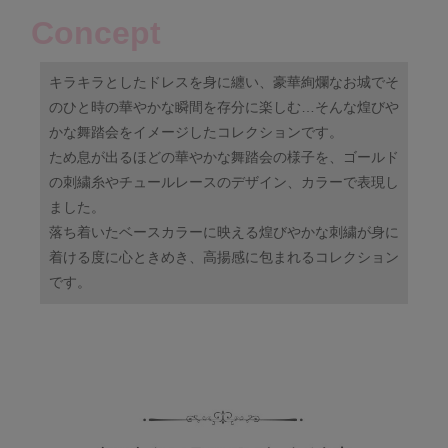
Concept
キラキラとしたドレスを身に纏い、豪華絢爛なお城でそ
のひと時の華やかな瞬間を存分に楽しむ…そんな煌びや
かな舞踏会をイメージしたコレクションです。
ため息が出るほどの華やかな舞踏会の様子を、ゴールド
の刺繍糸やチュールレースのデザイン、カラーで表現し
ました。
落ち着いたベースカラーに映える煌びやかな刺繍が身に
着ける度に心ときめき、高揚感に包まれるコレクション
です。