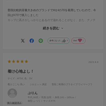
普段比較的容量大きめのブランドでHかIの70を着用していたので、今
回はH70で購入しました
カップに高さがしっかりとあるので溢れることがなく、また、ナノテ
ープを使っているのでずれにくく、お肉を集めやすくて良かったです
続きを読む
サイドすっきりな上向きバストにしてくれて、シルエットもすごく綺
麗でした
ショーツもしっかりとお尻を覆ってくれる感じがして安心感がありま
参考になった
0
Like!
1
す
デザインも可愛いので追加購入して3色揃えちゃいました笑
2023.9.8
着け心地よし！
サイズ：H75/L
色：SV
着けごこち
:良い
シルエット
:満足
普段ご利用のブラタイプ
:ワイヤーブラ
ぷりん
年代:
30代
性別:
女性
身長:
161～165cm
体型:
ふつう
サイズ:
F75