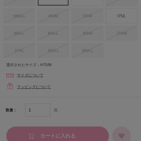
H85/LL
I65/M
I70/M
I75/L
I80/LL
I85/LL
J65/M
J70/M
J75/L
J80/LL
J85/LL
選択されたサイズ：H70/M
サイズについて
ラッピングについて
点
数量：
カートに入れる