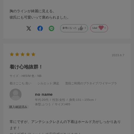
胸のラインが綺麗に見える。
彼氏にも可愛いって褒められました。
参考になった
0
Like!
0
2023.6.7
着け心地抜群！
サイズ：H65/M
色：NB
着けごこち
:良い
シルエット
:満足
普段ご利用のブラタイプ
:ワイヤーブラ
no name
年代:
20代
性別:
女性
身長:
151～155cm
体型:
ふつう
サイズ:
H65
常にですが、アンテシュクレさんの下着はホールド力がしっかりあり
ます！