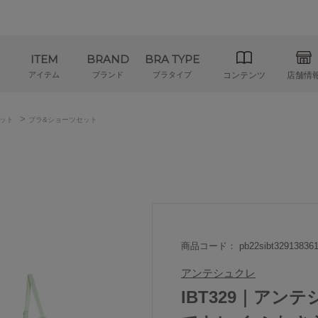
ITEM
BRAND
BRA TYPE
アイテム
ブランド
ブラタイプ
コンテンツ
店舗情
>
ット
ブラ&ショーツセット
商品コード： pb22sibt32913836
アンテシュクレ
IBT329｜アンテシ