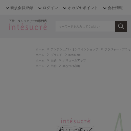
新規会員登録
ログイン
オカダヤポイント
会社情報
下着・ランジェリーの専門店
>
>
ホーム
アンテシュクレ オンラインショップ
ブラジャー・ブラセ
>
>
ホーム
ブランド
intesucre
>
>
ホーム
目的
ボリュームアップ
>
>
ホーム
目的
楽なつけ心地