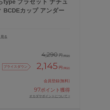
type ブラセット ナチュ
 BCDEカップ アンダー
を見る
4,290
円
(税込)
2,145
プライスダウン
円
(税込)
会員登録(無料)
ット
intesucreらくしてキレイふわさらty
97
ポイント獲得
オカダヤポイントについて >