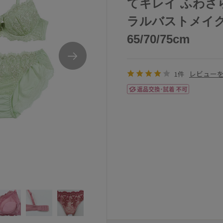
てキレイ ふわさら
ラルバストメイク
65/70/75cm
レビュー
1件
intesucreらくしてキレイふわさらtypeブラセ