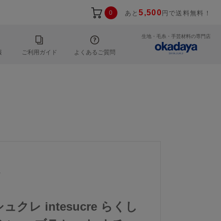
5,500
0
あと
円で送料無料！
生地・毛糸・手芸材料の専門店
報
ご利用ガイド
よくあるご質問
1
ュクレ intesucre らくし