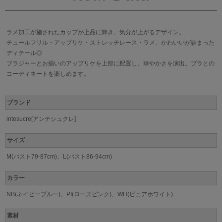
ラメ加工が施されたカップが上品に輝き、気分が上がるデザイン。
チュールフリル・アップリケ・ストレッチレース・ラメ、かわいいが詰まった
ディテール◎
ブラジャーとお揃いのアップリケを上部に配置し、華やかさを演出。ブラとの
コーディネートを楽しめます。
ブランド
intesucre[アンテシュクレ]
サイズ
M(バスト79-87cm)、L(バスト86-94cm)
カラー
NB(ネイビーブルー)、PI(ローズピンク)、WH(ピュアホワイト)
素材