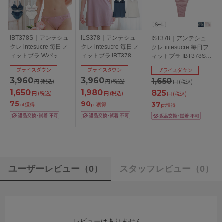
IBT378S｜アンテシュ
ILS378｜アンテシュ
IST378｜アンテシュ
クレ intesucre 毎日フ
クレ intesucre 毎日フ
クレ intesucre 毎日フ
ィットブラ Wパッド
ィットブラ IBT378S
ィットブラ IBT378Sペ
ボリュームタイプ ブ
ペア スリップ M/L
ア Ｔバックショーツ
プライスダウン
プライスダウン
プライスダウン
ラセット くっきり谷
S/M/L
3,960
3,960
1,650
円
(税込)
円
(税込)
円
(税込)
間メイク BCDEカップ
アンダー
1,650
1,980
825
円
(税込)
円
(税込)
円
(税込)
60/65/70/75cm
75
90
37
pt獲得
pt獲得
pt獲得
ユーザーレビュー
（0）
スタッフレビュー
（0）
レビューはありません。