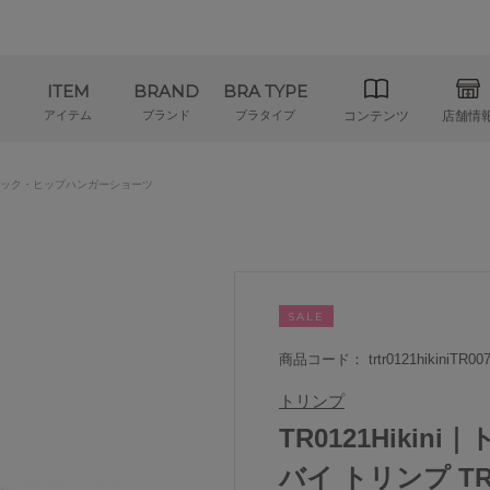
ITEM
BRAND
BRA TYPE
アイテム
ブランド
ブラタイプ
コンテンツ
店舗情
ック・ヒップハンガーショーツ
SALE
商品コード： trtr0121hikiniTR007
トリンプ
TR0121Hiki
バイ トリンプ T