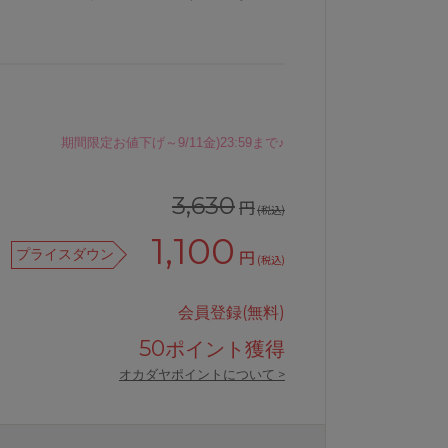
期間限定お値下げ～9/11金)23:59まで♪
3,630
円
(税込)
1,100
プライスダウン
円
(税込)
会員登録(無料)
50
ポイント獲得
オカダヤポイントについて >