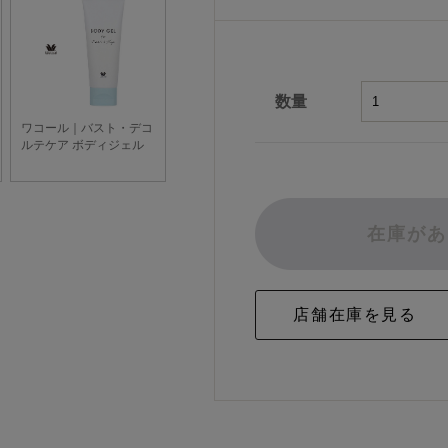
数量
在庫があ