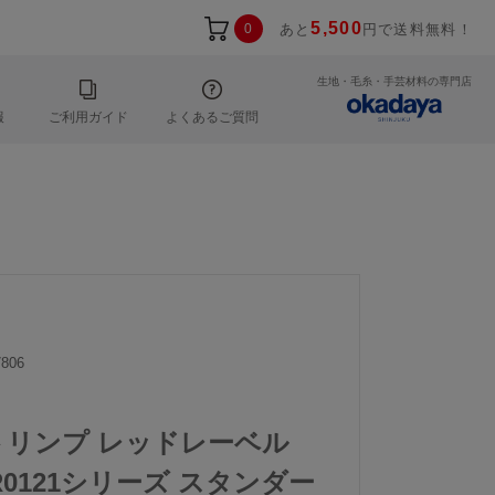
5,500
0
あと
円で送料無料！
生地・毛糸・手芸材料の専門店
報
ご利用ガイド
よくあるご質問
806
ni｜トリンプ レッドレーベル
R0121シリーズ スタンダー