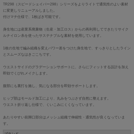
TR298（スピードシェイパー298）シリーズをよりライトで通気性のよい素材
に変更しリニューアルしました。
付けマチ仕様で、1枚ばき可能です。
身生地には産業系廃棄物（生産・加工ロス）からの再利用してできたリサイク
ルナイロン糸を使ったサステナブルな素材を使用しています。
1枚の生地で編み組織を変えパワー差をつけた身生地で、すっきりとしたライン
とスムーズなはきごこちです。
ウエストサイドのグラデーションサポートに、さらにフィットする設計を加え
即効でくびれメイクします。
腹部にも裏打を施し、気になる部分を即効サポートします。
ヒップ部はモールド加工により、丸みをつぶさず自然に整えます。
ウエスト折り返し仕様で、くいこみにくくなっています。
あたりやすい前脚口部分はメッシュ組織で伸縮性・通気性が良くなっていま
す。