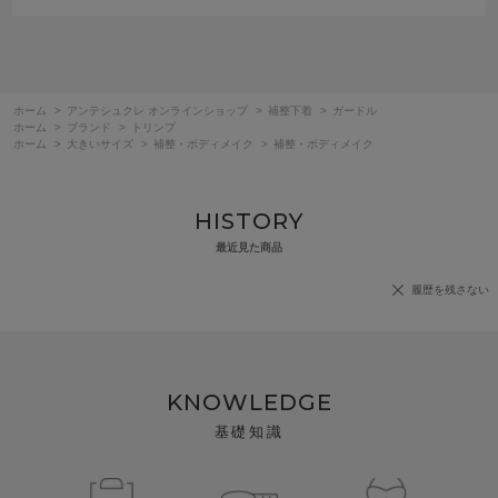
ホーム
>
アンテシュクレ オンラインショップ
>
補整下着
>
ガードル
ホーム
>
ブランド
>
トリンプ
ホーム
>
大きいサイズ
>
補整・ボディメイク
>
補整・ボディメイク
HISTORY
最近見た商品
履歴を残さない
KNOWLEDGE
基礎知識