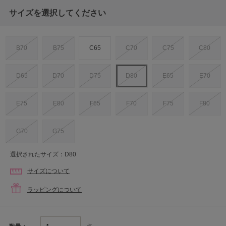
サイズを選択してください
B70
B75
C65
C70
C75
C80
D65
D70
D75
D80
E65
E70
E75
E80
F65
F70
F75
F80
G70
G75
選択されたサイズ：D80
サイズについて
ラッピングについて