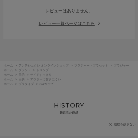
レビューはありません。
レビュー一覧ページはこちら
ホーム
>
アンテシュクレ オンラインショップ
>
ブラジャー・ブラセット
>
ブラジャー
ホーム
>
ブランド
>
トリンプ
ホーム
>
目的
>
サイドすっきり
ホーム
>
目的
>
アウターに響きにくい
ホーム
>
ブラタイプ
>
3/4カップ
HISTORY
最近見た商品
履歴を残さない