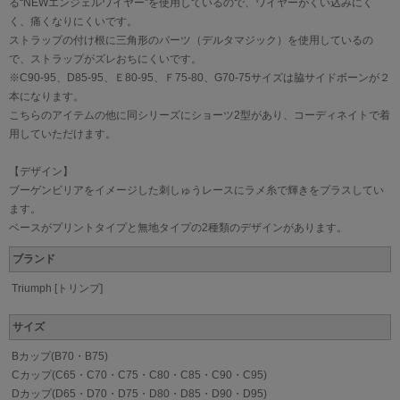
る“NEWエンジェルワイヤー”を使用しているので、ワイヤーがくい込みにく
く、痛くなりにくいです。
ストラップの付け根に三角形のパーツ（デルタマジック）を使用しているの
で、ストラップがズレおちにくいです。
※C90-95、D85-95、Ｅ80-95、Ｆ75-80、G70-75サイズは脇サイドボーンが２
本になります。
こちらのアイテムの他に同シリーズにショーツ2型があり、コーディネイトで着
用していただけます。
【デザイン】
ブーゲンビリアをイメージした刺しゅうレースにラメ糸で輝きをプラスしてい
ます。
ベースがプリントタイプと無地タイプの2種類のデザインがあります。
ブランド
Triumph [トリンプ]
サイズ
Bカップ(B70・B75)
Cカップ(C65・C70・C75・C80・C85・C90・C95)
Dカップ(D65・D70・D75・D80・D85・D90・D95)