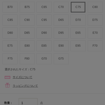
B70
B75
C65
C70
C75
C80
C85
C90
C95
D65
D70
D75
D80
D85
D90
D95
E65
E70
E75
E80
E85
E90
E95
F70
F75
F80
G70
G75
選択されたサイズ：C75
サイズについて
ラッピングについて
点
数量：