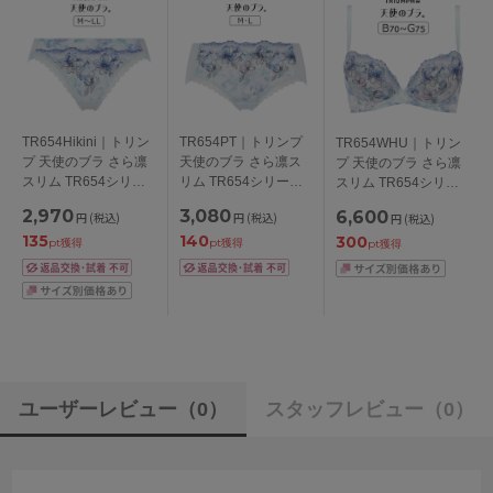
TR654Hikini｜トリン
TR654PT｜トリンプ
TR654WHU｜トリン
プ 天使のブラ さら凛
天使のブラ さら凛ス
プ 天使のブラ さら凛
スリム TR654シリー
リム TR654シリーズ
スリム TR654シリー
ズ スタンダードショ
ボーイレングスショー
ズ ブラジャー単品
2,970
3,080
6,600
円
(税込)
円
(税込)
円
(税込)
ーツ M/L/LL
ツ M/L
BCDEFGカップ アン
135
140
300
ダー
pt獲得
pt獲得
pt獲得
65/70/75/80/85/90/95c
m
ユーザーレビュー
（0）
スタッフレビュー
（0）