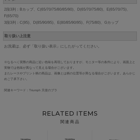
2段3列：Bカップ、C(65/70/75/80/85/90)、D(65/70/75/80)、E(65/70/75)、
F(65/70)
3段3列：C(95)、D(85/90/95)、E(80/85/90/95)、F(75/80)、Gカップ
取り扱い上注意
お洗濯は、必ず「取り扱い表示」にしたがってください。
※なるべく実際の商品に近い色味を再現しておりますが、モニター等の条件により、画面上と
実物では色味が異なって見える場合がございます。
またレースやプリント柄の商品は、画像とは柄の位置等が異なる場合がございます。あらかじ
めご了承下さい。
関連キーワード：Triumph 天使のブラ
RELATED ITEMS
関連商品