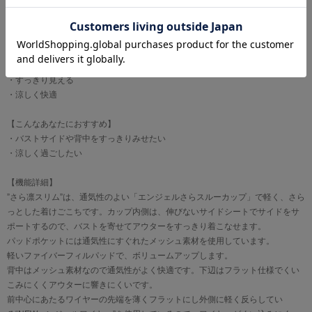
【おすすめポイント】
・すっきり見える
・涼しく快適
【こんなあなたにおすすめ】
・バストサイドや背中をすっきりみせたい
・涼しく過ごしたい
【機能詳細】
”さら凛スリム”は、通気性のよい「エンジェルさらスルーカップ」で軽く、さら
っとした着けごこちです。カップ内側は、伸びないサイドシートでサイドをサ
ポートするので、バストを寄せてアウターをすっきり着こなせます。
パッドポケットには通気性にすぐれたメッシュ素材を使用しています。
軽いファイバーフィルパッドで、ボリュームアップします。
背中はメッシュ素材なので通気性がよく快適です。下辺はフラット仕様でくい
こみにくくアウターに響きにくいです。
前中心にあたるワイヤーの先端を薄くフラットにし外側に軽く反らしてい