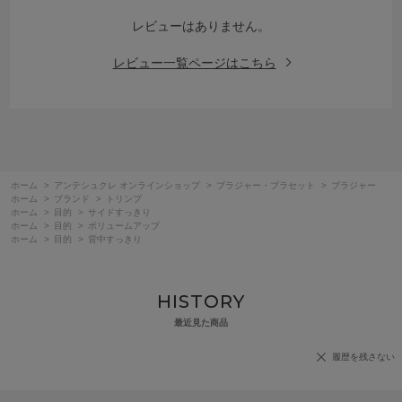
レビューはありません。
レビュー一覧ページはこちら
ホーム
>
アンテシュクレ オンラインショップ
>
ブラジャー・ブラセット
>
ブラジャー
ホーム
>
ブランド
>
トリンプ
ホーム
>
目的
>
サイドすっきり
ホーム
>
目的
>
ボリュームアップ
ホーム
>
目的
>
背中すっきり
HISTORY
最近見た商品
履歴を残さない