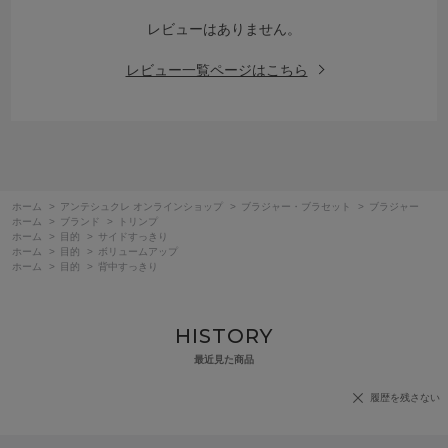
レビューはありません。
レビュー一覧ページはこちら
ホーム
>
アンテシュクレ オンラインショップ
>
ブラジャー・ブラセット
>
ブラジャー
ホーム
>
ブランド
>
トリンプ
ホーム
>
目的
>
サイドすっきり
ホーム
>
目的
>
ボリュームアップ
ホーム
>
目的
>
背中すっきり
HISTORY
最近見た商品
履歴を残さない