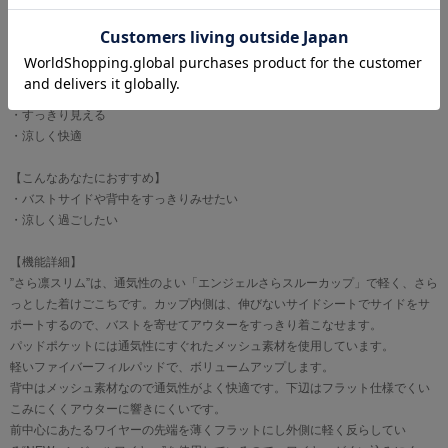
【おすすめポイント】
・すっきり見える
・涼しく快適
【こんなあなたにおすすめ】
・バストサイドや背中をすっきりみせたい
・涼しく過ごしたい
【機能詳細】
”さら凛スリム”は、通気性のよい「エンジェルさらスルーカップ」で軽く、さら
っとした着けごこちです。カップ内側は、伸びないサイドシートでサイドをサ
ポートするので、バストを寄せてアウターをすっきり着こなせます。
パッドポケットには通気性にすぐれたメッシュ素材を使用しています。
軽いファイバーフィルパッドで、ボリュームアップします。
背中はメッシュ素材なので通気性がよく快適です。下辺はフラット仕様でくい
こみにくくアウターに響きにくいです。
前中心にあたるワイヤーの先端を薄くフラットにし外側に軽く反らしてい