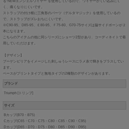
る“NEWエンジェルワイヤー”を使用しているので、ワイヤーがくい込みにく
く、痛くなりにくいです。
ストラップの付け根に三角形のパーツ（デルタマジック）を使用しているの
で、ストラップがズレおちにくいです。
※C90-95、D85-95、Ｅ80-95、Ｆ75-80、G70-75サイズは脇サイドボーンが２
本になります。
こちらのアイテムの他に同シリーズにショーツ2型があり、コーディネイトで着
用していただけます。
【デザイン】
ブーゲンビリアをイメージした刺しゅうレースにラメ糸で輝きをプラスしてい
ます。
ベースがプリントタイプと無地タイプの2種類のデザインがあります。
ブランド
Triumph [トリンプ]
サイズ
Bカップ(B70・B75)
Cカップ(C65・C70・C75・C80・C85・C90・C95)
Dカップ(D65・D70・D75・D80・D85・D90・D95)