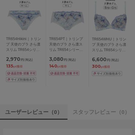
TR654Hikini｜トリン
TR654PT｜トリンプ
TR654WHU｜トリン
プ 天使のブラ さら凛
天使のブラ さら凛ス
プ 天使のブラ さら凛
スリム TR654シリー
リム TR654シリーズ
スリム TR654シリー
ズ スタンダードショ
ボーイレングスショー
ズ ブラジャー単品
2,970
3,080
6,600
円
(税込)
円
(税込)
円
(税込)
ーツ M/L/LL
ツ M/L
BCDEFGカップ アン
135
140
300
ダー
pt獲得
pt獲得
pt獲得
65/70/75/80/85/90/95c
m
ユーザーレビュー
（0）
スタッフレビュー
（0）