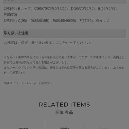
2段3列：Bカップ、C(65/70/75/80/85/90)、D(65/70/75/80)、E(65/70/75)、
F(65/70)
3段3列：C(95)、D(85/90/95)、E(80/85/90/95)、F(75/80)、Gカップ
取り扱い上注意
お洗濯は、必ず「取り扱い表示」にしたがってください。
※なるべく実際の商品に近い色味を再現しておりますが、モニター等の条件により、画面上と
実物では色味が異なって見える場合がございます。
またレースやプリント柄の商品は、画像とは柄の位置等が異なる場合がございます。あらかじ
めご了承下さい。
関連キーワード：Triumph 天使のブラ
RELATED ITEMS
関連商品