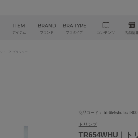
ITEM
BRAND
BRA TYPE
アイテム
ブランド
ブラタイプ
コンテンツ
店舗情
>
ット
ブラジャー
商品コード： trtr654whu-bcTR00
トリンプ
TR654WHU｜