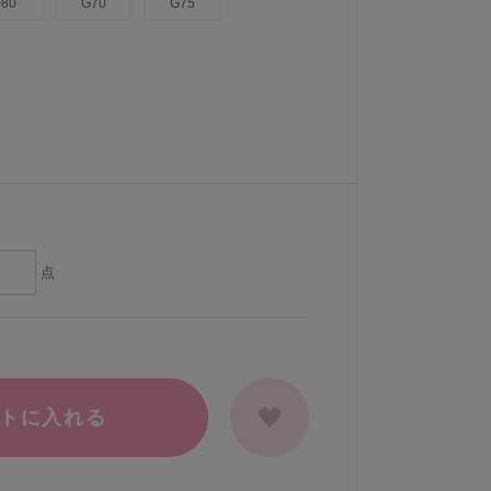
F80
G70
G75
点
トに入れる