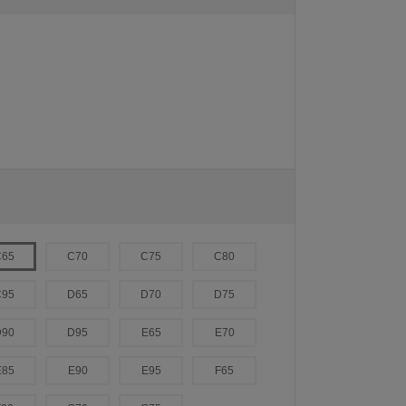
C65
C70
C75
C80
C95
D65
D70
D75
D90
D95
E65
E70
E85
E90
E95
F65