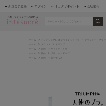
新規会員登録
ログイン
オカダヤポイント
会社情報
下着・ランジェリーの専門店
>
>
ホーム
アンテシュクレ オンラインショップ
ブラジャー・ブラセ
>
>
ホーム
ブランド
トリンプ
>
>
ホーム
目的
サイドすっきり
>
>
ホーム
目的
ボリュームアップ
>
>
ホーム
目的
背中すっきり