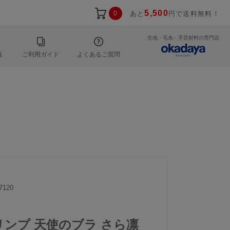
5,500
0
あと
円で送料無料！
生地・毛糸・手芸材料の専門店
報
ご利用ガイド
よくあるご質問
7120
トリンプ 天使のブラ さら凛