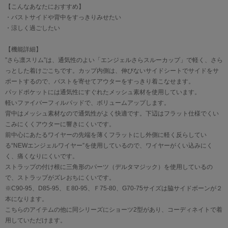
【こんなあなたにおすすめ】
・バストサイドや背中をすっきりみせたい
・涼しく過ごしたい
【機能詳細】
”さら凛スリム”は、通気性のよい「エンジェルさらスルーカップ」で軽く、さら
っとした着けごこちです。カップ内側は、伸びないサイドシートでサイドをサ
ポートするので、バストを寄せてアウターをすっきり着こなせます。
パッドポケットには通気性にすぐれたメッシュ素材を使用しています。
軽いファイバーフィルパッドで、ボリュームアップします。
背中はメッシュ素材なので通気性がよく快適です。下辺はフラット仕様でくい
こみにくくアウターに響きにくいです。
前中心にあたるワイヤーの先端を薄くフラットにし外側に軽く反らしてい
る“NEWエンジェルワイヤー”を使用しているので、ワイヤーがくい込みにく
く、痛くなりにくいです。
ストラップの付け根に三角形のパーツ（デルタマジック）を使用しているの
で、ストラップがズレおちにくいです。
※C90-95、D85-95、Ｅ80-95、Ｆ75-80、G70-75サイズは脇サイドボーンが２
本になります。
こちらのアイテムの他に同シリーズにショーツ2型があり、コーディネイトで着
用していただけます。