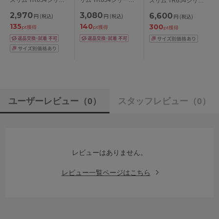
スリム TR654シリー
ズ スタンダードショ
ボーイレングスショー
ズ ブラジャー単品
2,970
3,080
6,600
円
(税込)
円
(税込)
円
(税込)
ーツ M/L/LL
ツ M/L
BCDEFGカップ アン
135
140
300
ダー
pt獲得
pt獲得
pt獲得
65/70/75/80/85/90/95c
m
ユーザーレビュー
（0）
スタッフレビュー
（0）
レビューはありません。
レビュー一覧ページはこちら