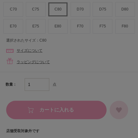
C70
C75
C80
D70
D75
D80
E70
E75
E80
F70
F75
F80
選択されたサイズ：C80
サイズについて
ラッピングについて
点
数量：
カートに入れる
店舗受取対象外です