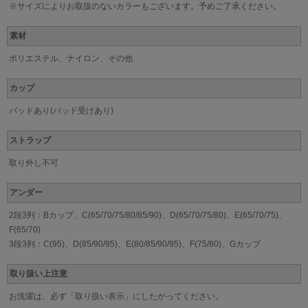
※サイズによりお取扱のないカラーもございます。予めご了承ください。
素材
ポリエステル、ナイロン、その他
カップ
パッドあり(パッド受けあり)
ストラップ
取り外し不可
アンダー
2段3列：Bカップ、C(65/70/75/80/85/90)、D(65/70/75/80)、E(65/70/75)、
F(65/70)
3段3列：C(95)、D(85/90/95)、E(80/85/90/95)、F(75/80)、Gカップ
取り扱い上注意
お洗濯は、必ず「取り扱い表示」にしたがってください。