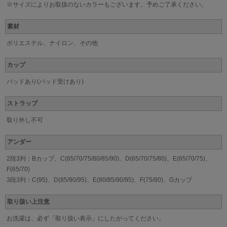
※サイズによりお取扱のないカラーもございます。予めご了承ください。
素材
ポリエステル、ナイロン、その他
カップ
パッドあり(パッド受けあり)
ストラップ
取り外し不可
アンダー
2段3列：Bカップ、C(65/70/75/80/85/90)、D(65/70/75/80)、E(65/70/75)、
F(65/70)
3段3列：C(95)、D(85/90/95)、E(80/85/90/95)、F(75/80)、Gカップ
取り扱い上注意
お洗濯は、必ず「取り扱い表示」にしたがってください。