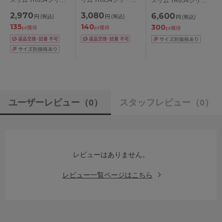
スリム TR654シリー
ズ スタンダードショ
ボーイレングスショー
ズ ブラジャー単品
2,970
3,080
6,600
円
(税込)
円
(税込)
円
(税込)
ーツ M/L/LL
ツ M/L
BCDEFGカップ アン
135
140
300
ダー
pt獲得
pt獲得
pt獲得
65/70/75/80/85/90/95c
m
ユーザーレビュー
（0）
スタッフレビュー
（0）
レビューはありません。
レビュー一覧ページはこちら