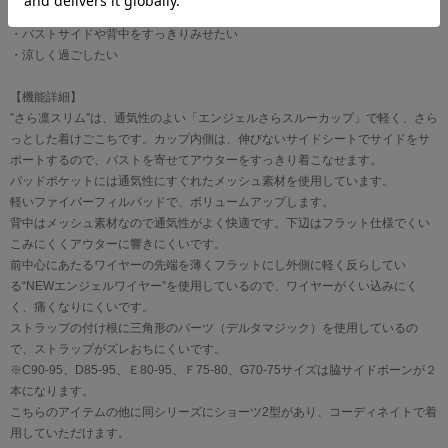
【こんなあなたにおすすめ】
・バストサイドや背中をすっきりみせたい
・涼しく過ごしたい
【機能詳細】
”さら凛スリム”は、通気性のよい「エンジェルさらスルーカップ」で軽く、さら
っとした着けごこちです。カップ内側は、伸びないサイドシートでサイドをサ
ポートするので、バストを寄せてアウターをすっきり着こなせます。
パッドポケットには通気性にすぐれたメッシュ素材を使用しています。
軽いファイバーフィルパッドで、ボリュームアップします。
背中はメッシュ素材なので通気性がよく快適です。下辺はフラット仕様でくい
こみにくくアウターに響きにくいです。
前中心にあたるワイヤーの先端を薄くフラットにし外側に軽く反らしてい
る“NEWエンジェルワイヤー”を使用しているので、ワイヤーがくい込みにく
く、痛くなりにくいです。
ストラップの付け根に三角形のパーツ（デルタマジック）を使用しているの
で、ストラップがズレおちにくいです。
※C90-95、D85-95、Ｅ80-95、Ｆ75-80、G70-75サイズは脇サイドボーンが２
本になります。
こちらのアイテムの他に同シリーズにショーツ2型があり、コーディネイトで着
用していただけます。