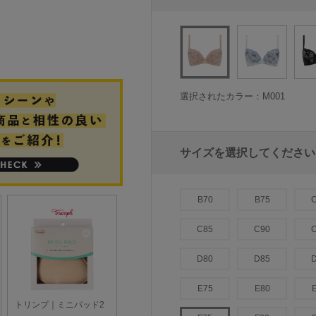
選択されたカラー：M001
サイズを選択してください
B70
B75
C85
C90
D80
D85
E75
E80