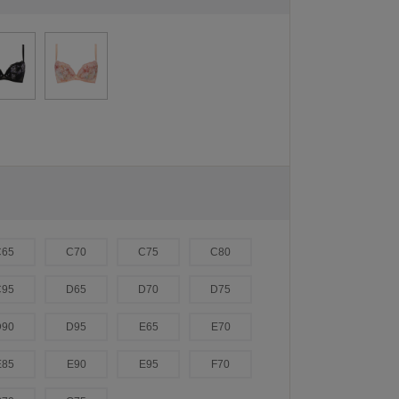
C65
C70
C75
C80
C95
D65
D70
D75
D90
D95
E65
E70
E85
E90
E95
F70