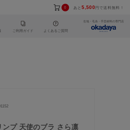
5,500
0
あと
円で送料無料！
生地・毛糸・手芸材料の専門店
報
ご利用ガイド
よくあるご質問
1152
トリンプ 天使のブラ さら凛