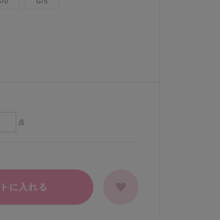
G70
G75
点
トに入れる