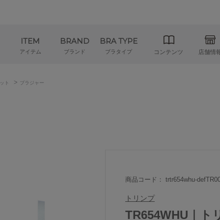
ITEM
BRAND
BRA TYPE
アイテム
ブランド
ブラタイプ
コンテンツ
店舗情
>
ット
ブラジャー
商品コード： trtr654whu-defTR00
トリンプ
TR654WHU｜