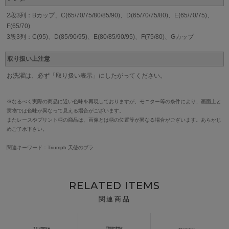
2段3列：Bカップ、C(65/70/75/80/85/90)、D(65/70/75/80)、E(65/70/75)、
F(65/70)
3段3列：C(95)、D(85/90/95)、E(80/85/90/95)、F(75/80)、Gカップ
取り扱い上注意
お洗濯は、必ず「取り扱い表示」にしたがってください。
※なるべく実際の商品に近い色味を再現しておりますが、モニター等の条件により、画面上と
実物では色味が異なって見える場合がございます。
またレースやプリント柄の商品は、画像とは柄の位置等が異なる場合がございます。あらかじ
めご了承下さい。
関連キーワード：Triumph 天使のブラ
RELATED ITEMS
関連商品