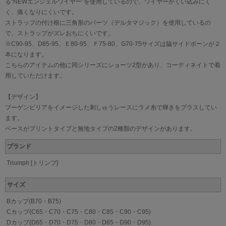
る“NEWエンジェルワイヤー”を使用しているので、ワイヤーがくい込みにく
く、痛くなりにくいです。
ストラップの付け根に三角形のパーツ（デルタマジック）を使用しているの
で、ストラップがズレおちにくいです。
※C90-95、D85-95、Ｅ80-95、Ｆ75-80、G70-75サイズは脇サイドボーンが２
本になります。
こちらのアイテムの他に同シリーズにショーツ2型があり、コーディネイトで着
用していただけます。
【デザイン】
ブーゲンビリアをイメージした刺しゅうレースにラメ糸で輝きをプラスしてい
ます。
ベースがプリントタイプと無地タイプの2種類のデザインがあります。
ブランド
Triumph [トリンプ]
サイズ
Bカップ(B70・B75)
Cカップ(C65・C70・C75・C80・C85・C90・C95)
Dカップ(D65・D70・D75・D80・D85・D90・D95)