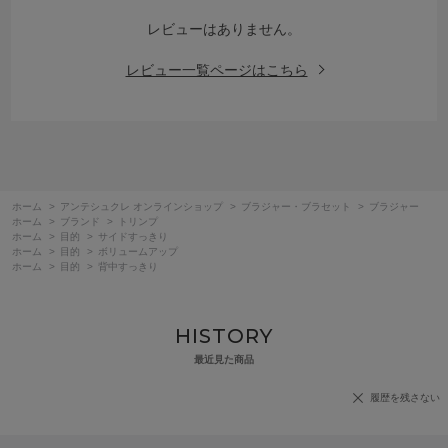
レビューはありません。
レビュー一覧ページはこちら
ホーム
>
アンテシュクレ オンラインショップ
>
ブラジャー・ブラセット
>
ブラジャー
ホーム
>
ブランド
>
トリンプ
ホーム
>
目的
>
サイドすっきり
ホーム
>
目的
>
ボリュームアップ
ホーム
>
目的
>
背中すっきり
HISTORY
最近見た商品
履歴を残さない