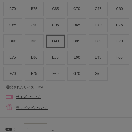
B70
B75
C65
C70
C75
C80
C85
C90
C95
D65
D70
D75
D80
D85
D90
D95
E65
E70
E75
E80
E85
E90
E95
F65
F70
F75
F80
G70
G75
選択されたサイズ：D90
サイズについて
ラッピングについて
点
数量：