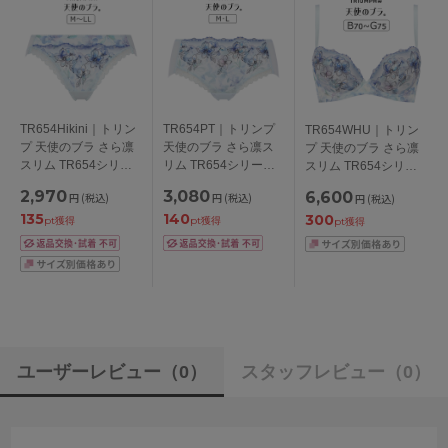
TR654Hikini｜トリン
TR654PT｜トリンプ
TR654WHU｜トリン
プ 天使のブラ さら凛
天使のブラ さら凛ス
プ 天使のブラ さら凛
スリム TR654シリー
リム TR654シリーズ
スリム TR654シリー
ズ スタンダードショ
ボーイレングスショー
ズ ブラジャー単品
2,970
3,080
6,600
円
(税込)
円
(税込)
円
(税込)
ーツ M/L/LL
ツ M/L
BCDEFGカップ アン
135
140
300
ダー
pt獲得
pt獲得
pt獲得
65/70/75/80/85/90/95c
m
ユーザーレビュー
（0）
スタッフレビュー
（0）