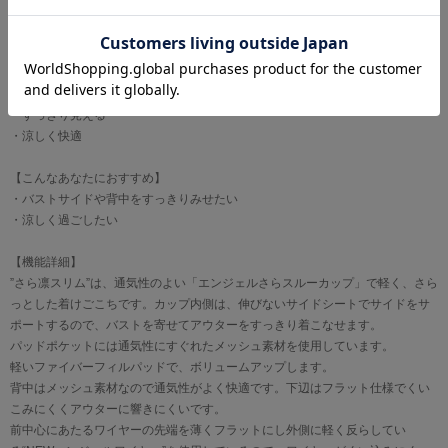
【おすすめポイント】
・すっきり見える
・涼しく快適
【こんなあなたにおすすめ】
・バストサイドや背中をすっきりみせたい
・涼しく過ごしたい
【機能詳細】
”さら凛スリム”は、通気性のよい「エンジェルさらスルーカップ」で軽く、さら
っとした着けごこちです。カップ内側は、伸びないサイドシートでサイドをサ
ポートするので、バストを寄せてアウターをすっきり着こなせます。
パッドポケットには通気性にすぐれたメッシュ素材を使用しています。
軽いファイバーフィルパッドで、ボリュームアップします。
背中はメッシュ素材なので通気性がよく快適です。下辺はフラット仕様でくい
こみにくくアウターに響きにくいです。
前中心にあたるワイヤーの先端を薄くフラットにし外側に軽く反らしてい