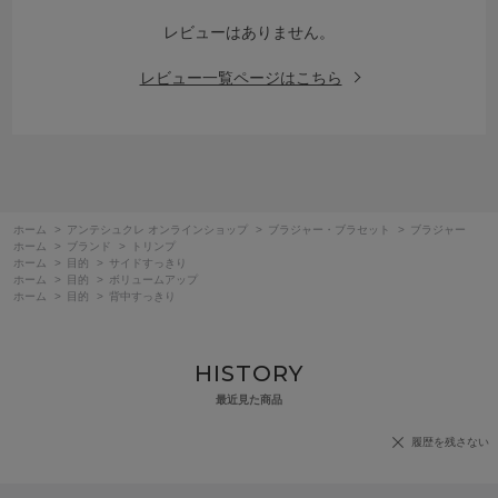
レビューはありません。
レビュー一覧ページはこちら
ホーム
>
アンテシュクレ オンラインショップ
>
ブラジャー・ブラセット
>
ブラジャー
ホーム
>
ブランド
>
トリンプ
ホーム
>
目的
>
サイドすっきり
ホーム
>
目的
>
ボリュームアップ
ホーム
>
目的
>
背中すっきり
HISTORY
最近見た商品
履歴を残さない