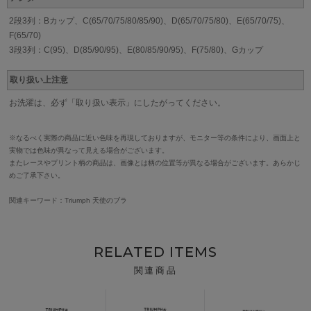
2段3列：Bカップ、C(65/70/75/80/85/90)、D(65/70/75/80)、E(65/70/75)、
F(65/70)
3段3列：C(95)、D(85/90/95)、E(80/85/90/95)、F(75/80)、Gカップ
取り扱い上注意
お洗濯は、必ず「取り扱い表示」にしたがってください。
※なるべく実際の商品に近い色味を再現しておりますが、モニター等の条件により、画面上と
実物では色味が異なって見える場合がございます。
またレースやプリント柄の商品は、画像とは柄の位置等が異なる場合がございます。あらかじ
めご了承下さい。
関連キーワード：Triumph 天使のブラ
RELATED ITEMS
関連商品