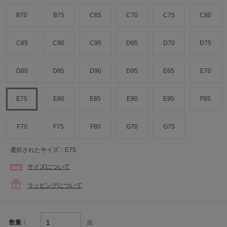
B70
B75
C65
C70
C75
C80
C85
C90
C95
D65
D70
D75
D80
D85
D90
D95
E65
E70
E75
E80
E85
E90
E95
F65
F70
F75
F80
G70
G75
選択されたサイズ：E75
サイズについて
ラッピングについて
点
数量：