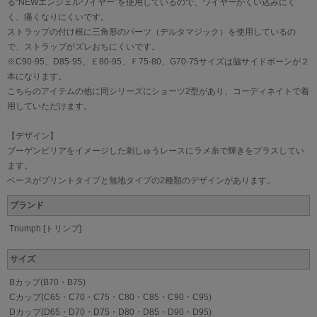
る“NEWエンジェルワイヤー”を使用しているので、ワイヤーがくい込みにく
く、痛くなりにくいです。
ストラップの付け根に三角形のパーツ（デルタマジック）を使用しているの
で、ストラップがズレおちにくいです。
※C90-95、D85-95、Ｅ80-95、Ｆ75-80、G70-75サイズは脇サイドボーンが２
本になります。
こちらのアイテムの他に同シリーズにショーツ2型があり、コーディネイトで着
用していただけます。
【デザイン】
ブーゲンビリアをイメージした刺しゅうレースにラメ糸で輝きをプラスしてい
ます。
ベースがプリントタイプと無地タイプの2種類のデザインがあります。
ブランド
Triumph [トリンプ]
サイズ
Bカップ(B70・B75)
Cカップ(C65・C70・C75・C80・C85・C90・C95)
Dカップ(D65・D70・D75・D80・D85・D90・D95)