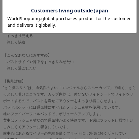
【おすすめポイント】
・すっきり見える
・涼しく快適
【こんなあなたにおすすめ】
・バストサイドや背中をすっきりみせたい
・涼しく過ごしたい
【機能詳細】
”さら凛スリム”は、通気性のよい「エンジェルさらスルーカップ」で軽く、さら
っとした着けごこちです。カップ内側は、伸びないサイドシートでサイドをサ
ポートするので、バストを寄せてアウターをすっきり着こなせます。
パッドポケットには通気性にすぐれたメッシュ素材を使用しています。
軽いファイバーフィルパッドで、ボリュームアップします。
背中はメッシュ素材なので通気性がよく快適です。下辺はフラット仕様でくい
こみにくくアウターに響きにくいです。
前中心にあたるワイヤーの先端を薄くフラットにし外側に軽く反らしてい