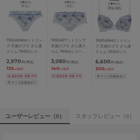
TR654Hikini｜トリン
TR654PT｜トリンプ
TR654WHU｜トリン
プ 天使のブラ さら凛
天使のブラ さら凛ス
プ 天使のブラ さら凛
スリム TR654シリー
リム TR654シリーズ
スリム TR654シリー
ズ スタンダードショ
ボーイレングスショー
ズ ブラジャー単品
2,970
3,080
6,600
円
(税込)
円
(税込)
円
(税込)
ーツ M/L/LL
ツ M/L
BCDEFGカップ アン
135
140
300
ダー
pt獲得
pt獲得
pt獲得
65/70/75/80/85/90/95c
m
ユーザーレビュー
（0）
スタッフレビュー
（0）