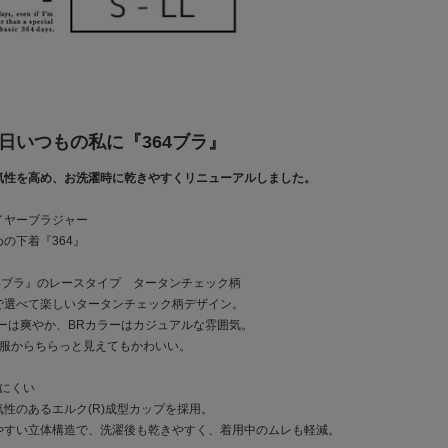
4日いつもの私に『364ブラ』
気性を高め、お洗濯時に乾きやすくリニューアルしました。
イヤーブラジャー
の下着『364』
4ブラ』のレースタイプ タータンチェック柄
で選べて楽しいタータンチェック柄デザイン。
ラーは爽やか、BRカラーはカジュアルな雰囲気。
洋服からちらっと見えてもかわいい。
にくい
性のあるエルク(R)成型カップを採用。
やすい立体構造で、洗濯後も乾きやすく、着用中のムレも軽減。