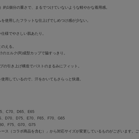
ズ）約1個分の重さで、まるでつけていないような軽やかな着用感。
ムを使用したフラットな仕上げでしめつけ感が少ない。
い仕様でやさしい肌あたり。
とのえる。
計のエルク(R)成型カップで脇すっきり。
ップの引き上げ構造でバストのまるみにフィット。
を使用しているので、汗をかいてもさらっと快適。
5、C70、D65、E65
、D70、D75、E70、F65、F70、G65
80、F75、G70、G75
 レース（コラボ商品を含む）」から対応サイズが変更しているものがございます。