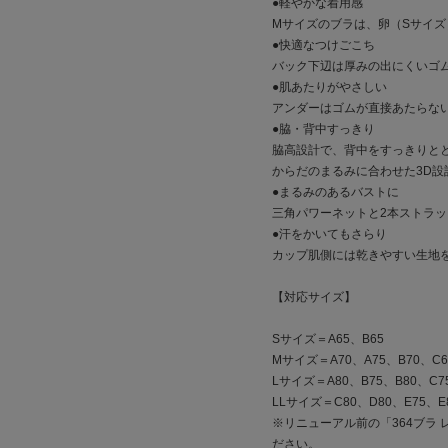
●軽やかな着用感
Mサイズのブラは、卵（Sサイ
●快適なつけごこち
バック下辺は厚みの出にくいゴ
●肌あたりがやさしい
アンダーはゴムが直接あたらな
●脇・背中すっきり
脇高設計で、背中をすっきりと
からだのまるみに合わせた3D設
●まるみのあるバストに
三角パワーネットと2本ストラ
●汗をかいてもさらり
カップ肌側には乾きやすい生地
【対応サイズ】
Sサイズ＝A65、B65
Mサイズ＝A70、A75、B70、C6
Lサイズ＝A80、B75、B80、C75
LLサイズ＝C80、D80、E75、E
※リニューアル前の「364ブラ
ださい。