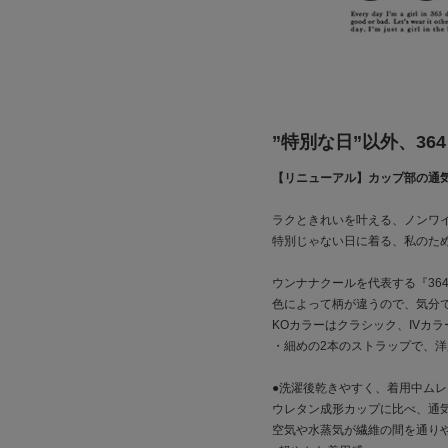
”特別な日”以外、36
【リニューアル】カップ部の通
ラクときれいを叶える、ノンワ
特別じゃない日に着る、私のため
ウンナナクールを代表する『36
色によって柄が違うので、気分
KOカラーはクラシック、IVカ
・細めの2本のストラップで、
●洗濯後乾きやすく、着用中ムレ
ウレタン成形カップに比べ、通気
空気や水蒸気が繊維の間を通り