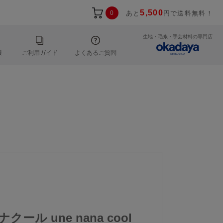
5,500
0
あと
円で送料無料！
生地・毛糸・手芸材料の専門店
報
ご利用ガイド
よくあるご質問
クール une nana cool