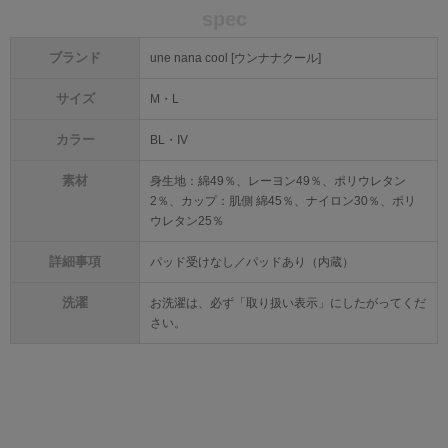
spec
ブランド
une nana cool [ウンナナクール]
サイズ
M・L
カラー
BL・IV
素材
身生地：綿49％、レーヨン49％、ポリウレタン
2％、カップ：肌側 綿45％、ナイロン30％、ポリ
ウレタン25％
詳細事項
パッド受けなし／パッドあり（内蔵）
洗濯
お洗濯は、必ず「取り扱い表示」にしたがってくだ
さい。