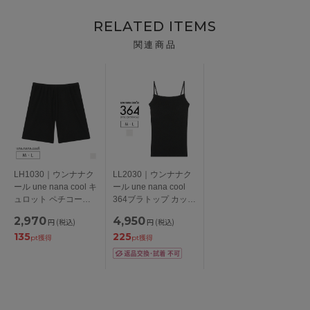
RELATED ITEMS
関連商品
LH1030｜ウンナナク
LL2030｜ウンナナク
ール une nana cool キ
ール une nana cool
ュロット ペチコート
364ブラトップ カップ
M/L
付きキャミソール M/L
2,970
4,950
円
(税込)
円
(税込)
135
225
pt獲得
pt獲得