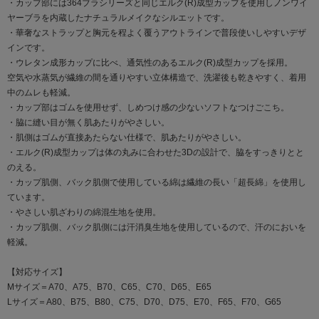
・カップ部には364ブラシリーズと同じエルク(R)成型カップを使用しノンワイ
ヤーブラを内蔵したナチュラルメイクなシルエットです。
・華奢なストラップと胸元を程よく覆うアウトラインで普段使いしやすいデザ
インです。
・ウレタン成形カップに比べ、通気性のあるエルク(R)成型カップを採用。
空気や水蒸気が繊維の間を通りやすい立体構造で、洗濯後も乾きやすく、着用
中のムレも軽減。
・カップ部はゴムを使用せず、しめつけ感の少ないソフトなつけごこち。
・脇に縫い目が無く肌あたりがやさしい。
・肌側はゴムが直接あたらない仕様で、肌あたりがやさしい。
・エルク(R)成型カップは体の丸みに合わせた3Dの設計で、脇をすっきりとと
のえる。
・カップ肌側、バック肌側で使用している綿は繊維の長い「超長綿」を使用し
ています。
・やさしい肌ざわりの綿混生地を使用。
・カップ肌側、バック肌側には汗消臭生地を使用しているので、汗のにおいを
軽減。
【対応サイズ】
Mサイズ＝A70、A75、B70、C65、C70、D65、E65
Lサイズ＝A80、B75、B80、C75、D70、D75、E70、F65、F70、G65