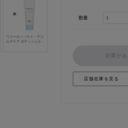
数量
在庫があ