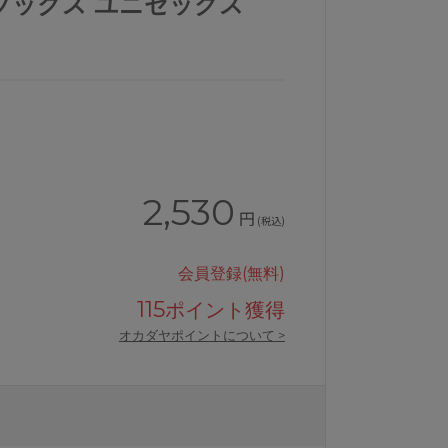
ソックス ユニセックス
2,530
円
(税込)
会員登録(無料)
115
ポイント獲得
オカダヤポイントについて >