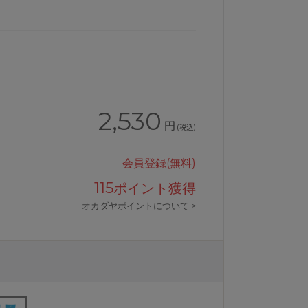
2,530
円
(税込)
会員登録(無料)
115
ポイント獲得
オカダヤポイントについて >
ニセックス
ワコールCW-Xショートスポーツ用ソ