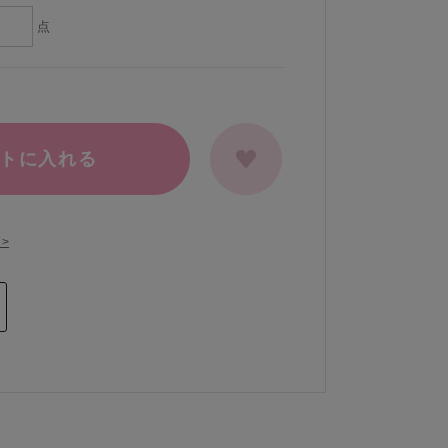
点
トに入れる
>