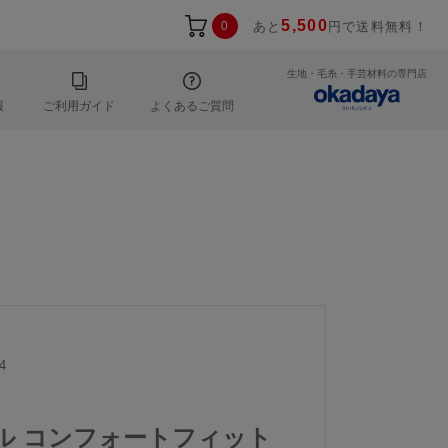
5,500
0
あと
円で送料無料！
生地・毛糸・手芸材料の専門店
報
ご利用ガイド
よくあるご質問
4
ール コンフォートフィット