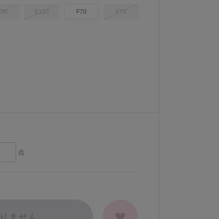
E95
E100
F70
F75
点
りません