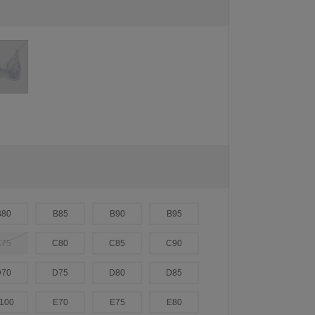
B80
B85
B90
B95
C75
C80
C85
C90
D70
D75
D80
D85
100
E70
E75
E80