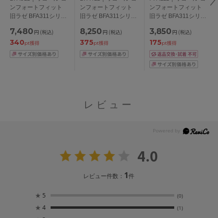
ンフォートフィット
ンフォートフィット
ンフォートフィット
旧ラゼ BFA311シリー
旧ラゼ BFA311シリー
旧ラゼ BFA311シリー
ズ ブラジャー単品 フ
ズ ブラジャー単品
ズ スタンダードショ
7,480
8,250
3,850
円
(税込)
円
(税込)
円
(税込)
ルカップ BCDEFカッ
BCDEカップ アンダー
ーツ はきこみ丈：ふ
340
375
175
プ アンダー
70/75/80/85cm
かめ ノーマルショー
pt獲得
pt獲得
pt獲得
70/75/80/85/90/95/10
ツ M/L/LL/3L
0cm
レビュー
4.0
1
レビュー件数：
件
★
5
(0)
★
4
(1)