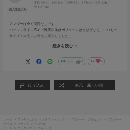
年代:
40代
性別:
女性
身長:
151～155cm
体型:
大柄
サイズ:
F80
アンダーは全く問題なしです。
バージスライン広めで乳房自体はボリュームはさほどなく、いつもの
サイズで大丈夫と考えて購入しました。
バージスラインはあっているし妙にはみ出す部分はないのですが、な
続きを読む
んとなくカップ部分がつっぱります。フルカップではありますが、カ
ップの容量はあまり大きくないのかも？
つけていて不都合はなかったので、体調に合わせて使用していきま
参考になった
2
Like!
0
す。
絞り込み
表示：新しい順
ホーム
>
アンテシュクレ オンラインショップ
>
ブラジャー・ブラセット
>
ブラジャー
ホーム
>
ブランド
>
ワコール
ホーム
>
ブラタイプ
>
フルカップ