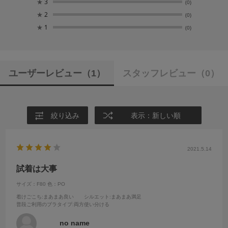
★
3
(0)
★
2
(0)
★
1
(0)
ユーザーレビュー
（1）
スタッフレビュー
（0）
絞り込み
表示：新しい順
2021.5.14
試着は大事
サイズ：F80
色：PO
着けごこち
:まあまあ良い
シルエット
:まあまあ満足
普段ご利用のブラタイプ
:両方使い分ける
no name