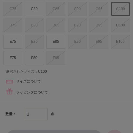
C75
C80
C85
C90
C95
C100
D75
D80
D85
D90
D95
D100
E75
E80
E85
E90
E95
E100
F75
F80
F85
選択されたサイズ：C100
サイズについて
ラッピングについて
点
数量：