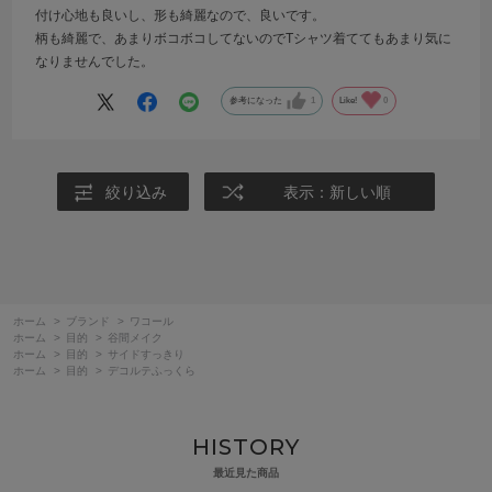
付け心地も良いし、形も綺麗なので、良いです。
柄も綺麗で、あまりボコボコしてないのでTシャツ着ててもあまり気に
なりませんでした。
参考になった
1
Like!
0
絞り込み
表示：新しい順
ホーム
>
ブランド
>
ワコール
ホーム
>
目的
>
谷間メイク
ホーム
>
目的
>
サイドすっきり
ホーム
>
目的
>
デコルテふっくら
HISTORY
最近見た商品