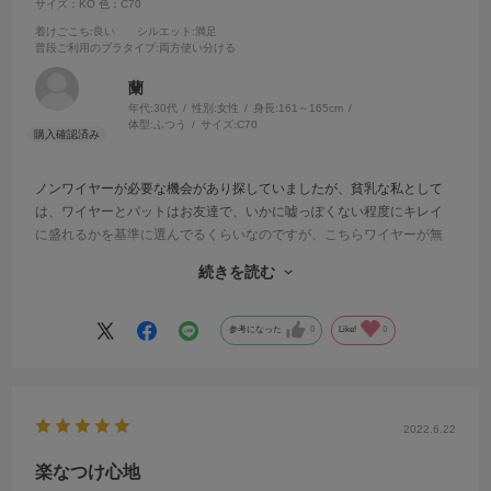
サイズ：KO
色：C70
着けごこち
:良い
シルエット
:満足
普段ご利用のブラタイプ
:両方使い分ける
蘭
年代:
30代
性別:
女性
身長:
161～165cm
体型:
ふつう
サイズ:
C70
ノンワイヤーが必要な機会があり探していましたが、貧乳な私として
は、ワイヤーとパットはお友達で、いかに嘘っぽくない程度にキレイ
に盛れるかを基準に選んでるくらいなのですが、こちらワイヤーが無
いのに長時間つけていても浮いてくることがなく、良く上のところが
続きを読む
右側だけぱかっとしがちなのですが、こちらはそれもなくずーっとキ
レイ！ものすごく盛れる訳ではないですが、服を着た状態でも脱いで
下着になった時もキレイに見えます。トップスに響きにくいのも良い
参考になった
0
Like!
0
です。何色かあったのですが、私が購入したネイビーとグレーを混ぜ
たみたいな絶妙な色は、他で中々なく上品な大人の色気を感じまし
た。あとは、ティーバッグがあれば満点だったんですが、作りがない
ようで残念でした。
2022.6.22
楽なつけ心地