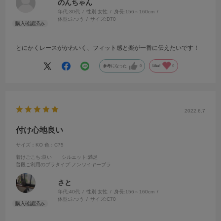
のんちゃん
年代:
30代
性別:
女性
身長:
156～160cm
体型:
ふつう
サイズ:
D70
とにかくレースがかわいく、フィット感と楽が一番に伝えたいです！
参考になった
0
Like!
0
2022.6.7
付け心地良い
サイズ：KO
色：C75
着けごこち
:良い
シルエット
:満足
普段ご利用のブラタイプ
:ノンワイヤーブラ
さと
年代:
40代
性別:
女性
身長:
156～160cm
体型:
ふつう
サイズ:
C70