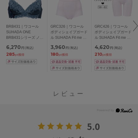
BRB431｜ワコール
GRC326｜ワコール
GRC426｜ワコール
SUHADA ONE
ボディシェイプガード
ボディシェイプガード
BRB431シリーズ ノン
ル SUHADA Fit me Up
ル SUHADA Fit me Up
ワイヤーブラ A-F/65-
メッシュタイプ ショ
メッシュタイプ ロン
6,270
3,960
4,620
円
(税込)
円
(税込)
円
(税込)
75
ートガードル ショー
グガードル ジャスト
285
180
210
ト丈・ジャストウエス
ウエスト・ロング丈
pt獲得
pt獲得
pt獲得
ト 58/64/70/76/82
58/64/70/76/82
レビュー
5.0