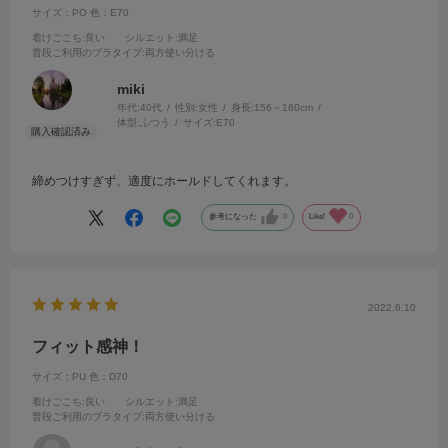
サイズ：PO
色：E70
着けごこち
:良い
シルエット
:満足
普段ご利用のブラタイプ
:両方使い分ける
miki
年代:
40代
性別:
女性
身長:
156～160cm
体型:
ふつう
サイズ:
E70
締めつけすぎず、適度にホールドしてくれます。
参考になった
0
Like!
0
2022.6.10
フィット感神！
サイズ：PU
色：D70
着けごこち
:良い
シルエット
:満足
普段ご利用のブラタイプ
:両方使い分ける