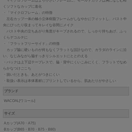
マイクロフレームはより小さいフレームに、モールドカップは胸になじむ軽
くソフトなカップに進化
・「マイクロフレーム」の特徴
左右カップ一体の極小立体樹脂フレームがしなやかにフィットし、バスト中
央にぴったり収まってキレイな谷間にメイク
バスト中央の立ちあがり角度がキープされるので、しっかり持ちあげ、ふっ
くらデコルテに
・「フラットフリーサイド」の特徴
カップ脇に硬いものが何もなくフラットな設計なので、カラダのラインに沿
い、なじみながら脇すっきりシルエットにととのえる
・バックは上下辺テープレスで、脇・背中にくいこみにくく、フラットでなめ
らかなつけごこち
・脱いだときも、あとがつきにくい
・取扱い表示は本体素材にプリントしているから、肌あたりがやさしい
ブランド
WACOAL[ワコール]
サイズ
Aカップ(A70・A75)
Bカップ(B65・B70・B75・B80)