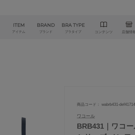
ITEM
BRAND
BRA TYPE
アイテム
ブランド
ブラタイプ
コンテンツ
店舗情
商品コード： wabrb431-def41714
ワコール
BRB431｜ワコール