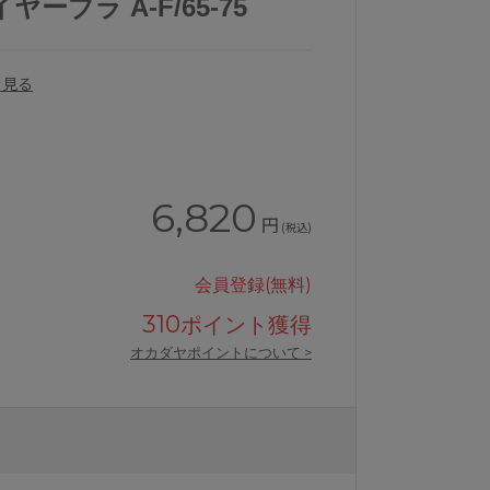
ーブラ A-F/65-75
を見る
6,820
円
(税込)
会員登録(無料)
310
ポイント獲得
オカダヤポイントについて >
ジャー単品
ワコールSUHADAONEBRB431シ