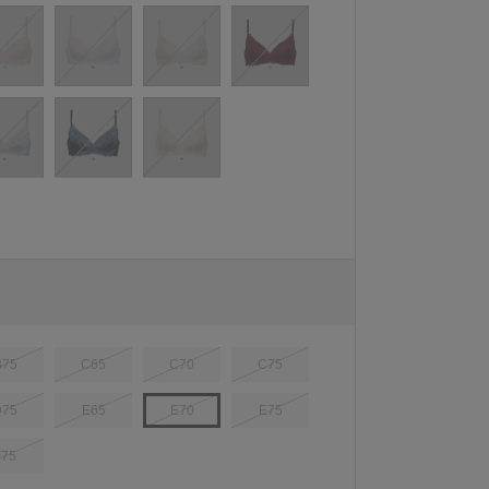
B75
C65
C70
C75
D75
E65
E70
E75
F75