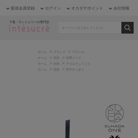
新規会員登録
ログイン
オカダヤポイント
会社情報
下着・ランジェリーの専門店
>
>
ホーム
ブランド
ワコール
>
>
ホーム
目的
谷間メイク
>
>
ホーム
目的
デコルテふっくら
>
>
ホーム
目的
背中すっきり