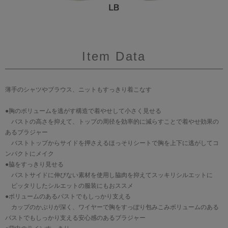
Item Data
薄手のシャツやブラウス、ニットもすっきり着こなす
●胸のボリュームを逃がす構造で着やせして小さく見せる
バストの高さを抑えて、トップの周径を効率的に減らすことで着やせ効果の
あるブラジャー
バストトップからサイドを押さえるほっそりシートで胸を上下に逃がしてコ
ンパクトにメイク
●脇をすっきり見せる
バストサイドに伸びない素材を使用し脇肉を抑えてスッキリシルエットに
ピッタリしたシルエットの服装にもおススメ
●ボリュームのあるバストでもしっかり支える
カップのかぶりが深く、ワイヤーで胸をすっぽり包みこみボリュームのある
バストでもしっかり支える安心感のあるブラジャー