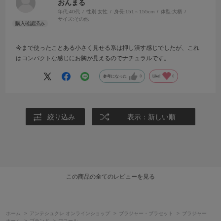
おんまる
年代:
40代
性別:
女性
身長:
151～155cm
体型:
大柄
サイズ:
その他
今まで使ったことある小さく見せる系は押し潰す感じでしたが、これ
はコンパクトな感じにお胸が見えるのでナチュラルです。
参考になった
0
Like!
0
絞り込み
表示：新しい順
この商品の全てのレビューを見る
ホーム
>
アンテシュクレ オンラインショップ
>
ブラジャー・ブラセット
>
ブラジャー
ホーム
>
ブランド
>
ワコール