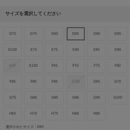
サイズを選択してください
D70
D75
D80
D85
D90
D95
D100
E70
E75
E80
E85
E90
E95
E100
F65
F70
F75
F80
F85
F90
F95
F100
G65
G70
G75
G80
G85
G90
G95
G100
H65
H70
H75
H80
H85
選択されたサイズ：D85