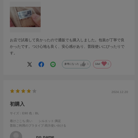
お店で試着して良かったので通販でも購入しました。包装が丁寧で良
かったです。つけ心地も良く、安心感があり、普段使いにぴったりで
す。
参考になった
1
Like!
1
2024.12.20
初購入
サイズ：E90
色：BL
着けごこち
:良い
シルエット
:満足
普段ご利用のブラタイプ
:両方使い分ける
no name