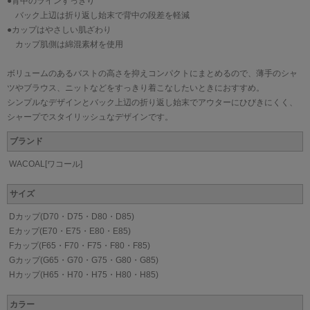
●背中のラインすっきり
バック上辺は折り返し始末で背中の段差を軽減
●カップはやさしい肌ざわり
カップ肌側は綿混素材を使用
ボリュームのあるバストの高さを抑えコンパクトにまとめるので、薄手のシャ
ツやブラウス、ニットなどをすっきり着こなしたいときにおすすめ。
シンプルなデザインとバック上辺の折り返し始末でアウターにひびきにくく、
シャープでスタイリッシュなデザインです。
ブランド
WACOAL[ワコール]
サイズ
Dカップ(D70・D75・D80・D85)
Eカップ(E70・E75・E80・E85)
Fカップ(F65・F70・F75・F80・F85)
Gカップ(G65・G70・G75・G80・G85)
Hカップ(H65・H70・H75・H80・H85)
カラー