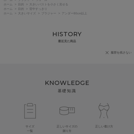
ホーム
>
目的
>
大きいバストを小さく見せる
ホーム
>
目的
>
背中すっきり
ホーム
>
大きいサイズ
>
ブラジャー
>
アンダー80cm以上
HISTORY
最近見た商品
履歴を残さない
KNOWLEDGE
基礎知識
サイズ
正しいサイズの
正しい着け方
一覧
測り方