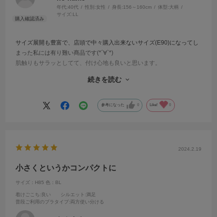
年代:
40代
性別:
女性
身長:
156～160cm
体型:
大柄
サイズ:
LL
サイズ展開も豊富で、店頭で中々購入出来ないサイズ(E90)になってし
まった私には有り難い商品です(*´∀`*)
肌触りもサラッとしてて、付け心地も良いと思います。
この商品以外にもまとめ買いするつもりでしたが、タイミング悪く売
続きを読む
り切れ続出(T-T)
アンダー80~100迄の商品のバリエーションがもっと増えてくれたら嬉
しいなぁーと思います☆
参考になった
0
Like!
0
2024.2.19
小さくというかコンパクトに
サイズ：H85
色：BL
着けごこち
:良い
シルエット
:満足
普段ご利用のブラタイプ
:両方使い分ける