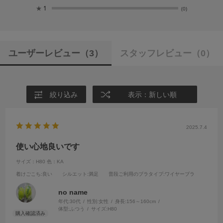
★
1
(0)
ユーザーレビュー
（3）
スタッフレビュー
（0）
絞り込み
表示：新しい順
2025.7.4
使い心地良いです
サイズ：H80
色：KA
着けごこち
:良い
シルエット
:満足
普段ご利用のブラタイプ
:ワイヤーブラ
no name
年代:
30代
性別:
女性
身長:
156～160cm
体型:
ふつう
サイズ:
H80