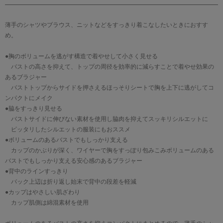
薄手のシャツやブラウス、ニットなどをすっきり着こなしたいときにおすす
め。
●胸のボリュームを逃がす構造で着やせして小さく見せる
バストの高さを抑えて、トップの周径を効率的に減らすことで着やせ効果の
あるブラジャー
バストトップからサイドを押さえるほっそりシートで胸を上下に逃がしてコ
ンパクトにメイク
●脇をすっきり見せる
バストサイドに伸びない素材を使用し脇肉を抑えてスッキリシルエットに
ピッタリしたシルエットの服装にもおススメ
●ボリュームのあるバストでもしっかり支える
カップのかぶりが深く、ワイヤーで胸をすっぽり包みこみボリュームのある
バストでもしっかり支える安心感のあるブラジャー
●背中のラインすっきり
バック上辺は折り返し始末で背中の段差を軽減
●カップはやさしい肌ざわり
カップ肌側は綿混素材を使用