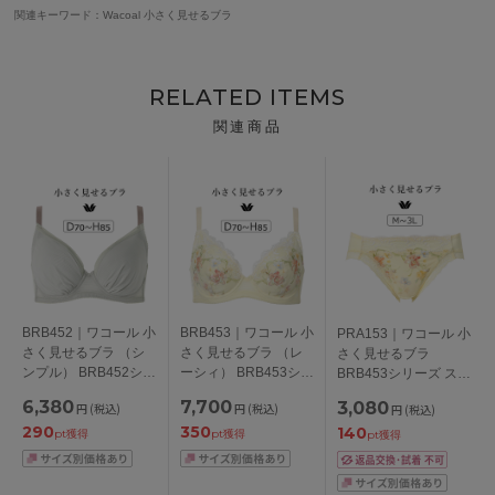
関連キーワード：Wacoal 小さく見せるブラ
RELATED ITEMS
関連商品
BRB452｜ワコール 小
BRB453｜ワコール 小
PRA153｜ワコール 小
さく見せるブラ （シ
さく見せるブラ （レ
さく見せるブラ
ンプル） BRB452シリ
ーシィ） BRB453シリ
BRB453シリーズ スタ
ーズ ブラジャー単品
ーズ ブラジャー単品
ンダードショーツ は
6,380
7,700
3,080
円
(税込)
円
(税込)
円
(税込)
DEFGHカップ アンダ
DEFGHカップ アンダ
きこみ丈・あさめ
290
350
140
ー
ー70/75/80/85/90cm
M/L/LL/3L
pt獲得
pt獲得
pt獲得
65/70/75/80/85/90/95/
100cm