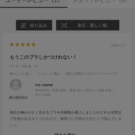
ユーザーレビュー
（1）
スタッフレビュー
（0）
絞り込み
表示：新しい順
2026.1.17
もうこのブラしかつけれない！
サイズ：H85
色：VI
着けごこち
:良い
シルエット
:満足
普段ご利用のブラタイプ
:ワイヤーブラ
no name
年代:
30代
性別:
女性
身長:
161～165cm
体型:
大柄
サイズ:
H80
他社の胸が小さく見せるブラを何種類か購入しましたがどれも谷間ま
で生地があるタイプのもので、胸周りに汗疹ができたりで悩んでいま
した。
胸を小さく見せるブラではないブラをつけると、胸が強調されすぎて