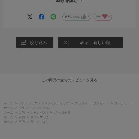
続きを読む
しまってそれも悩みでした。
ただ、このブラに出会ってからはそのようなストレスもなく、ちゃん
と胸が小さく見えます！！
参考になった
1
Like!
0
絞り込み
表示：新しい順
この商品の全てのレビューを見る
ホーム
>
アンテシュクレ オンラインショップ
>
ブラジャー・ブラセット
>
ブラジャー
ホーム
>
ブランド
>
ワコール
ホーム
>
目的
>
大きいバストを小さく見せる
ホーム
>
目的
>
サイドすっきり
ホーム
>
目的
>
背中すっきり