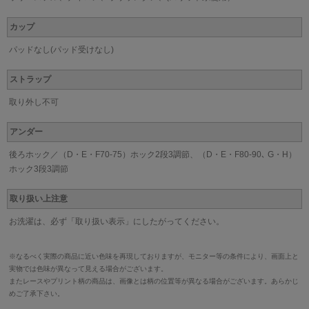
カップ
パッドなし(パッド受けなし)
ストラップ
取り外し不可
アンダー
後ろホック／（D・E・F70-75）ホック2段3調節、（D・E・F80-90､ G・H）
ホック3段3調節
取り扱い上注意
お洗濯は、必ず「取り扱い表示」にしたがってください。
※なるべく実際の商品に近い色味を再現しておりますが、モニター等の条件により、画面上と
実物では色味が異なって見える場合がございます。
またレースやプリント柄の商品は、画像とは柄の位置等が異なる場合がございます。あらかじ
めご了承下さい。