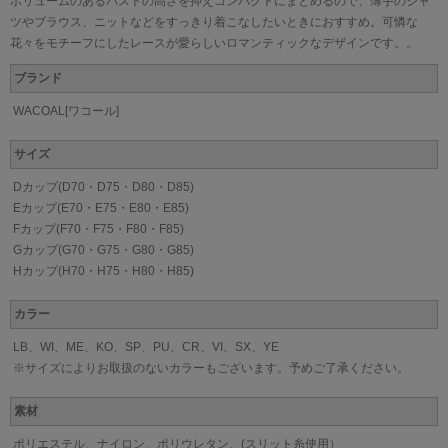
ボリュームのあるバストの高さを抑えコンパクトにまとめるので、薄手のシャ
ツやブラウス、ニットなどをすっきり着こなしたいときにおすすめ。可憐な
花々をモチーフにしたレースが愛らしいロマンティックなデザインです。。
ブランド
WACOAL[ワコール]
サイズ
Dカップ(D70・D75・D80・D85)
Eカップ(E70・E75・E80・E85)
Fカップ(F70・F75・F80・F85)
Gカップ(G70・G75・G80・G85)
Hカップ(H70・H75・H80・H85)
カラー
LB、WI、ME、KO、SP、PU、CR、VI、SX、YE
※サイズによりお取扱のないカラーもございます。予めご了承ください。
素材
ポリエステル、ナイロン、ポリウレタン、(スリット糸使用）