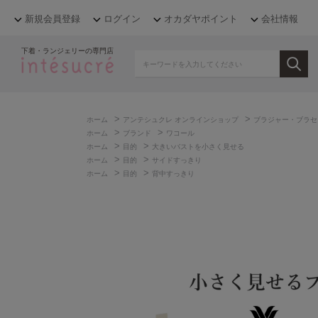
新規会員登録
ログイン
オカダヤポイント
会社情報
下着・ランジェリーの専門店
>
>
ホーム
アンテシュクレ オンラインショップ
ブラジャー・ブラセ
>
>
ホーム
ブランド
ワコール
>
>
ホーム
目的
大きいバストを小さく見せる
>
>
ホーム
目的
サイドすっきり
>
>
ホーム
目的
背中すっきり