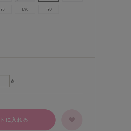
D90
E90
F90
点
トに入れる