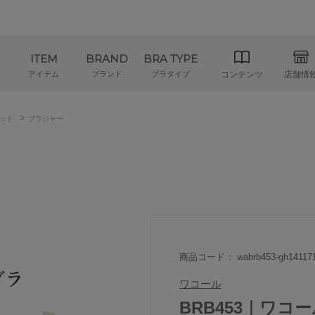
ITEM
BRAND
BRA TYPE
アイテム
ブランド
ブラタイプ
コンテンツ
店舗情
>
ット
ブラジャー
商品コード： wabrb453-gh14117
ワコール
BRB453｜ワコ