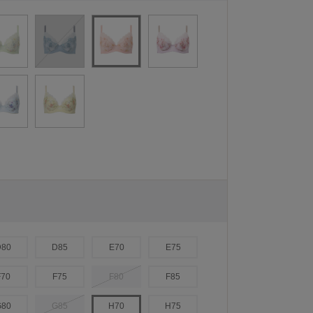
D80
D85
E70
E75
F70
F75
F80
F85
G80
G85
H70
H75