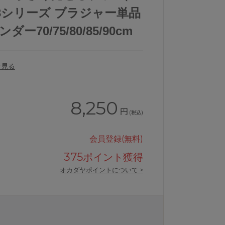
53シリーズ ブラジャー単品
ー70/75/80/85/90cm
を見る
8,250
円
(税込)
会員登録(無料)
375
ポイント獲得
オカダヤポイントについて >