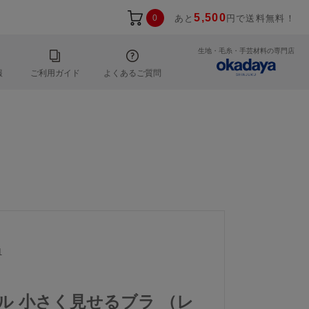
5,500
0
あと
円で送料無料！
生地・毛糸・手芸材料の専門店
報
ご利用ガイド
よくあるご質問
1
ール 小さく見せるブラ （レ