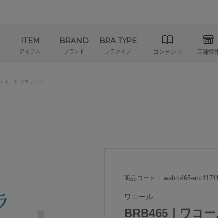
ITEM
BRAND
BRA TYPE
アイテム
ブランド
ブラタイプ
コンテンツ
店舗情
>
ット
ブラジャー
商品コード： wabrb465-abc1171
ワコール
BRB465｜ワコー