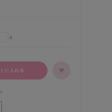
点
トに入れる
>