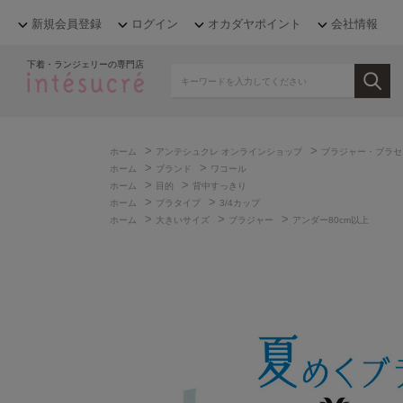
新規会員登録
ログイン
オカダヤポイント
会社情報
下着・ランジェリーの専門店
>
>
ホーム
アンテシュクレ オンラインショップ
ブラジャー・ブラセ
>
>
ホーム
ブランド
ワコール
>
>
ホーム
目的
背中すっきり
>
>
ホーム
ブラタイプ
3/4カップ
>
>
>
ホーム
大きいサイズ
ブラジャー
アンダー80cm以上