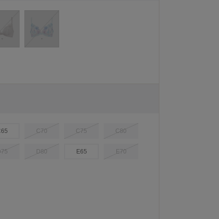
C65
C70
C75
C80
D75
D80
E65
E70