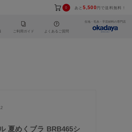
5,500
0
あと
円で送料無料！
生地・毛糸・手芸材料の専門店
報
ご利用ガイド
よくあるご質問
12
ル 夏めくブラ BRB465シ