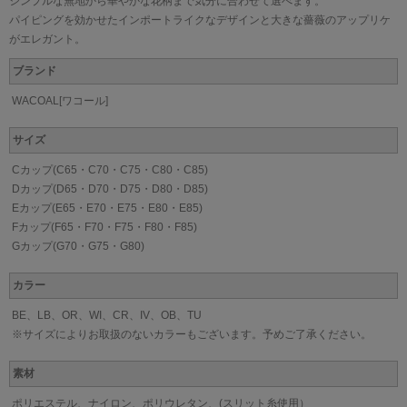
シンプルな無地から華やかな花柄まで気分に合わせて選べます。
パイピングを効かせたインポートライクなデザインと大きな薔薇のアップリケ
がエレガント。
ブランド
WACOAL[ワコール]
サイズ
Cカップ(C65・C70・C75・C80・C85)
Dカップ(D65・D70・D75・D80・D85)
Eカップ(E65・E70・E75・E80・E85)
Fカップ(F65・F70・F75・F80・F85)
Gカップ(G70・G75・G80)
カラー
BE、LB、OR、WI、CR、IV、OB、TU
※サイズによりお取扱のないカラーもございます。予めご了承ください。
素材
ポリエステル、ナイロン、ポリウレタン、(スリット糸使用）