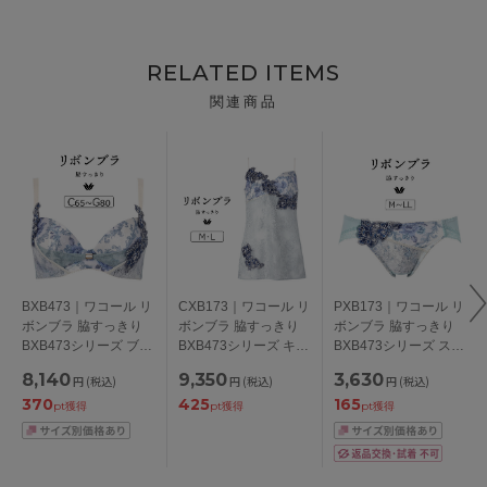
RELATED ITEMS
関連商品
BXB473｜ワコール リ
CXB173｜ワコール リ
PXB173｜ワコール リ
ボンブラ 脇すっきり
ボンブラ 脇すっきり
ボンブラ 脇すっきり
BXB473シリーズ ブラ
BXB473シリーズ キャ
BXB473シリーズ スタ
ジャー単品 CDEFGカ
ミソール M/L
ンダードショーツ M/L
8,140
9,350
3,630
円
(税込)
円
(税込)
円
(税込)
ップ アンダー
/LL
370
425
165
65/70/75/80/85cm
pt獲得
pt獲得
pt獲得