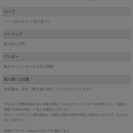
カップ
パッドあり(パッド受けあり)
ストラップ
取り外し不可
アンダー
後ろホック／ホック２段２調節
取り扱い上注意
お洗濯は、必ず「取り扱い表示」にしたがってください。
※なるべく実際の商品に近い色味を再現しておりますが、モニター等の条件により、画面上と
実物では色味が異なって見える場合がございます。
またレースやプリント柄の商品は、画像とは柄の位置等が異なる場合がございます。あらかじ
めご了承下さい。
関連キーワード：Wacoal リボンブラ 脇すっきり