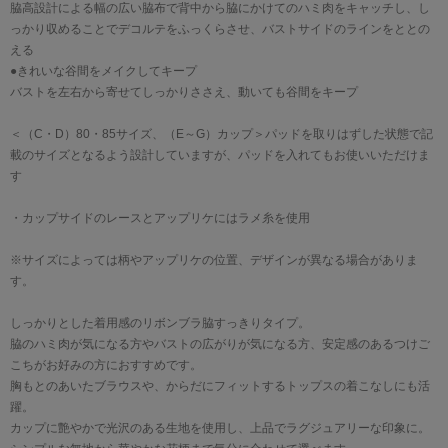
脇高設計による幅の広い脇布で背中から脇にかけてのハミ肉をキャッチし、し
っかり収めることでデコルテをふっくらさせ、バストサイドのラインをととの
える
●きれいな谷間をメイクしてキープ
バストを左右から寄せてしっかりささえ、動いても谷間をキープ
＜（C・D）80・85サイズ、（E～G）カップ＞パッドを取りはずした状態で記
載のサイズとなるよう設計していますが、パッドを入れてもお使いいただけま
す
・カップサイドのレースとアップリケにはラメ糸を使用
※サイズによっては柄やアップリケの位置、デザインが異なる場合がありま
す。
しっかりとした着用感のリボンブラ脇すっきりタイプ。
脇のハミ肉が気になる方やバストの広がりが気になる方、安定感のあるつけご
こちがお好みの方におすすめです。
胸もとのあいたブラウスや、からだにフィットするトップスの着こなしにも活
躍。
カップに艶やかで光沢のある生地を使用し、上品でラグジュアリーな印象に。