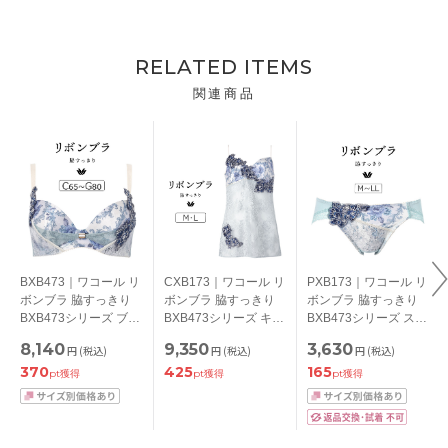
RELATED ITEMS
関連商品
BXB473｜ワコール リ
CXB173｜ワコール リ
PXB173｜ワコール リ
ボンブラ 脇すっきり
ボンブラ 脇すっきり
ボンブラ 脇すっきり
BXB473シリーズ ブラ
BXB473シリーズ キャ
BXB473シリーズ スタ
ジャー単品 CDEFGカ
ミソール M/L
ンダードショーツ M/L
8,140
9,350
3,630
円
(税込)
円
(税込)
円
(税込)
ップ アンダー
/LL
370
425
165
65/70/75/80/85cm
pt獲得
pt獲得
pt獲得