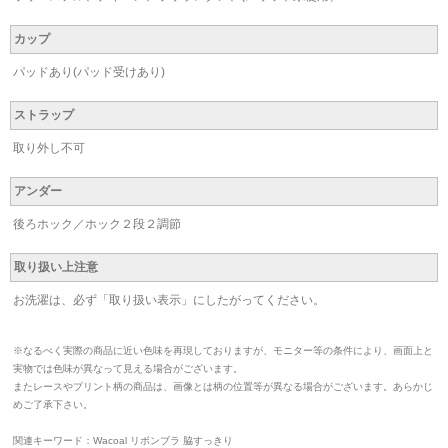
カップ
パッドあり(パッド受けあり)
ストラップ
取り外し不可
アンダー
後ろホック／ホック２段２調節
取り扱い上注意
お洗濯は、必ず「取り扱い表示」にしたがってください。
※なるべく実際の商品に近い色味を再現しておりますが、モニター等の条件により、画面上と
実物では色味が異なって見える場合がございます。
またレースやプリント柄の商品は、画像とは柄の位置等が異なる場合がございます。あらかじ
めご了承下さい。
関連キーワード：Wacoal リボンブラ 脇すっきり