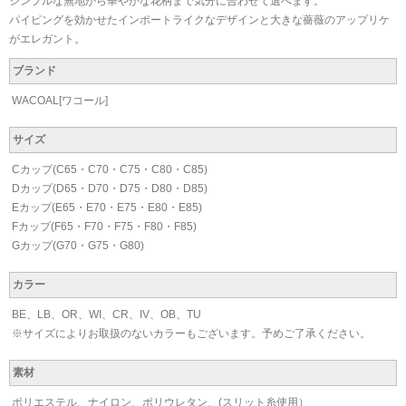
シンプルな無地から華やかな花柄まで気分に合わせて選べます。
パイピングを効かせたインポートライクなデザインと大きな薔薇のアップリケ
がエレガント。
ブランド
WACOAL[ワコール]
サイズ
Cカップ(C65・C70・C75・C80・C85)
Dカップ(D65・D70・D75・D80・D85)
Eカップ(E65・E70・E75・E80・E85)
Fカップ(F65・F70・F75・F80・F85)
Gカップ(G70・G75・G80)
カラー
BE、LB、OR、WI、CR、IV、OB、TU
※サイズによりお取扱のないカラーもございます。予めご了承ください。
素材
ポリエステル、ナイロン、ポリウレタン、(スリット糸使用）