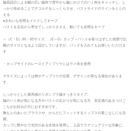
脇高設計による幅の広い脇布で背中から脇にかけてのハミ肉をキャッチし、し
っかり収めることでデコルテをふっくらさせ、バストサイドのラインをととの
える
●きれいな谷間をメイクしてキープ
バストを左右から寄せてしっかりささえ、動いても谷間をキープ
＜（C・D）80・85サイズ、（E～G）カップ＞パッドを取りはずした状態で記
載のサイズとなるよう設計していますが、パッドを入れてもお使いいただけま
す
・カップサイドのレースとアップリケにはラメ糸を使用
※サイズによっては柄やアップリケの位置、デザインが異なる場合がありま
す。
しっかりとした着用感のリボンブラ脇すっきりタイプ。
脇のハミ肉が気になる方やバストの広がりが気になる方、安定感のあるつけご
こちがお好みの方におすすめです。
胸もとのあいたブラウスや、からだにフィットするトップスの着こなしにも活
躍。
カップに艶やかで光沢のある生地を使用し、上品でラグジュアリーな印象に。