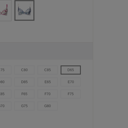
C75
C80
C85
D65
D80
D85
E65
E70
E85
F65
F70
F75
G70
G75
G80