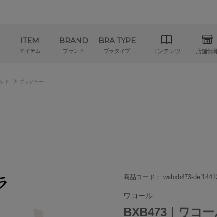
ITEM
BRAND
BRA TYPE
アイテム
ブランド
ブラタイプ
コンテンツ
店舗情
>
ット
ブラジャー
商品コード： wabxb473-def1441
ワコール
BXB473｜ワコ