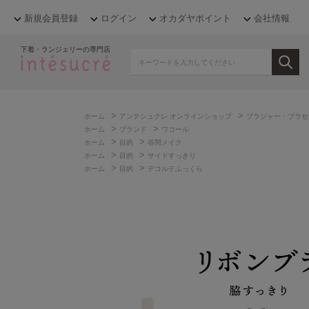
新規会員登録
ログイン
オカダヤポイント
会社情報
下着・ランジェリーの専門店
>
>
ホーム
アンテシュクレ オンラインショップ
ブラジャー・ブラセ
>
>
ホーム
ブランド
ワコール
>
>
ホーム
目的
谷間メイク
>
>
ホーム
目的
サイドすっきり
>
>
ホーム
目的
デコルテふっくら