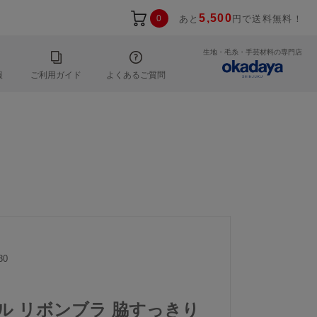
5,500
0
あと
円で送料無料！
生地・毛糸・手芸材料の専門店
報
ご利用ガイド
よくあるご質問
30
ール リボンブラ 脇すっきり