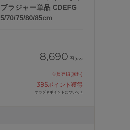
 ブラジャー単品 CDEFG
0/75/80/85cm
8,690
円
(税込)
会員登録(無料)
395
ポイント獲得
オカダヤポイントについて >