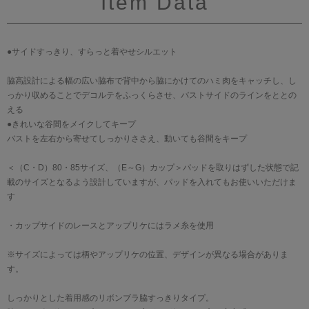
Item Data
●サイドすっきり、すらっと着やせシルエット
脇高設計による幅の広い脇布で背中から脇にかけてのハミ肉をキャッチし、し
っかり収めることでデコルテをふっくらさせ、バストサイドのラインをととの
える
●きれいな谷間をメイクしてキープ
バストを左右から寄せてしっかりささえ、動いても谷間をキープ
＜（C・D）80・85サイズ、（E～G）カップ＞パッドを取りはずした状態で記
載のサイズとなるよう設計していますが、パッドを入れてもお使いいただけま
す
・カップサイドのレースとアップリケにはラメ糸を使用
※サイズによっては柄やアップリケの位置、デザインが異なる場合がありま
す。
しっかりとした着用感のリボンブラ脇すっきりタイプ。