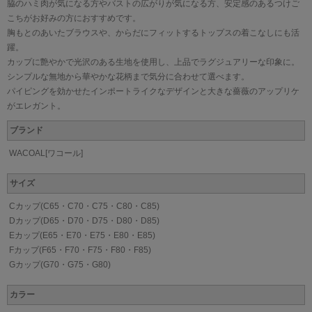
脇のハミ肉が気になる方やバストの広がりが気になる方、安定感のあるつけご
こちがお好みの方におすすめです。
胸もとのあいたブラウスや、からだにフィットするトップスの着こなしにも活
躍。
カップに艶やかで光沢のある生地を使用し、上品でラグジュアリーな印象に。
シンプルな無地から華やかな花柄まで気分に合わせて選べます。
パイピングを効かせたインポートライクなデザインと大きな薔薇のアップリケ
がエレガント。
ブランド
WACOAL[ワコール]
サイズ
Cカップ(C65・C70・C75・C80・C85)
Dカップ(D65・D70・D75・D80・D85)
Eカップ(E65・E70・E75・E80・E85)
Fカップ(F65・F70・F75・F80・F85)
Gカップ(G70・G75・G80)
カラー