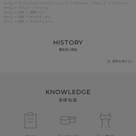
ホーム
>
アンテシュクレ オンラインショップ
>
ブラジャー・ブラセット
>
ブラジャー
ホーム
>
ブランド
>
ワコール
ホーム
>
目的
>
谷間メイク
ホーム
>
目的
>
サイドすっきり
ホーム
>
目的
>
デコルテふっくら
HISTORY
最近見た商品
履歴を残さない
KNOWLEDGE
基礎知識