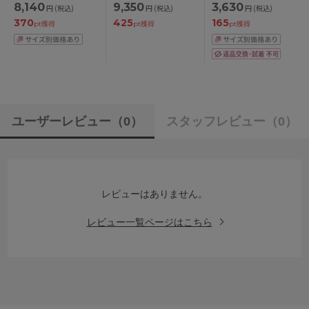
8,140
9,350
3,630
円
(税込)
円
(税込)
円
(税込)
ップ アンダー
/LL
370
425
165
65/70/75/80/85cm
pt獲得
pt獲得
pt獲得
ユーザーレビュー
（0）
スタッフレビュー
（0）
レビューはありません。
レビュー一覧ページはこちら