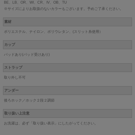
BE、LB、OR、WI、CR、IV、OB、TU
※サイズによりお取扱のないカラーもございます。予めご了承ください。
素材
ポリエステル、ナイロン、ポリウレタン、(スリット糸使用）
カップ
パッドあり(パッド受けあり)
ストラップ
取り外し不可
アンダー
後ろホック／ホック２段２調節
取り扱い上注意
お洗濯は、必ず「取り扱い表示」にしたがってください。