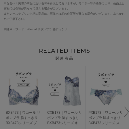
※なるべく実際の商品に近い色味を再現しておりますが、モニター等の条件により、画面上と
実物では色味が異なって見える場合がございます。
またレースやプリント柄の商品は、画像とは柄の位置等が異なる場合がございます。あらかじ
めご了承下さい。
関連キーワード：Wacoal リボンブラ 脇すっきり
RELATED ITEMS
関連商品
BXB473｜ワコール リ
CXB173｜ワコール リ
PXB173｜ワコール リ
ボンブラ 脇すっきり
ボンブラ 脇すっきり
ボンブラ 脇すっきり
BXB473シリーズ ブラ
BXB473シリーズ キャ
BXB473シリーズ スタ
ジャー単品 CDEFGカ
ミソール M/L
ンダードショーツ M/L