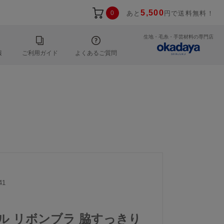
5,500
0
あと
円で送料無料！
生地・毛糸・手芸材料の専門店
報
ご利用ガイド
よくあるご質問
41
ール リボンブラ 脇すっきり