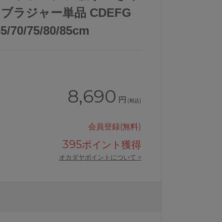
 ブラジャー単品 CDEFG
0/75/80/85cm
8,690
円
(税込)
会員登録(無料)
395
ポイント獲得
オカダヤポイントについて >