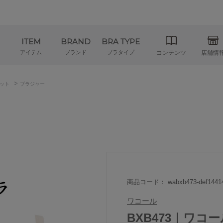
ITEM
BRAND
BRA TYPE
アイテム
ブランド
ブラタイプ
コンテンツ
店舗情
>
ット
ブラジャー
商品コード： wabxb473-def1441
ワコール
BXB473｜ワコ