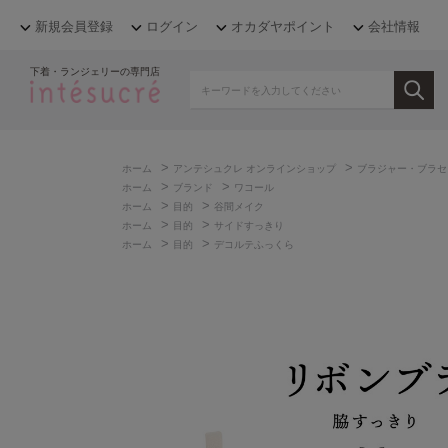
新規会員登録
ログイン
オカダヤポイント
会社情報
下着・ランジェリーの専門店
>
>
ホーム
アンテシュクレ オンラインショップ
ブラジャー・ブラセ
>
>
ホーム
ブランド
ワコール
>
>
ホーム
目的
谷間メイク
>
>
ホーム
目的
サイドすっきり
>
>
ホーム
目的
デコルテふっくら