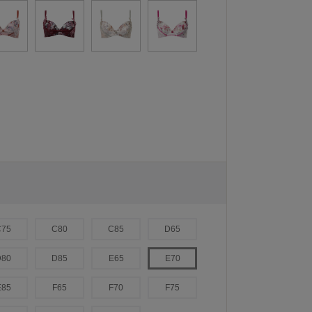
C75
C80
C85
D65
D80
D85
E65
E70
E85
F65
F70
F75