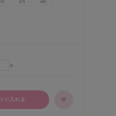
G70
G75
G80
点
トに入れる