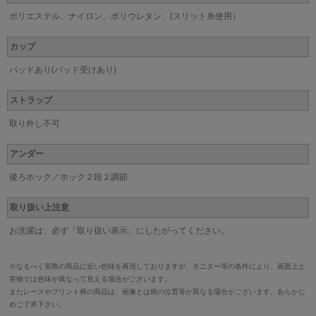
ポリエステル、ナイロン、ポリウレタン、(スリット糸使用）
カップ
パッドあり(パッド受けあり)
ストラップ
取り外し不可
アンダー
後ろホック／ホック２段２調節
取り扱い上注意
お洗濯は、必ず「取り扱い表示」にしたがってください。
※なるべく実際の商品に近い色味を再現しておりますが、モニター等の条件により、画面上と
実物では色味が異なって見える場合がございます。
またレースやプリント柄の商品は、画像とは柄の位置等が異なる場合がございます。あらかじ
めご了承下さい。