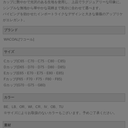
カップに艶やかで光沢のある生地を使用し、上品でラグジュアリーな印象に。
シンプルな無地から華やかな花柄まで気分に合わせて選べます。
パイピングを効かせたインポートライクなデザインと大きな薔薇のアップリケ
がエレガント。
ブランド
WACOAL[ワコール]
サイズ
Cカップ(C65・C70・C75・C80・C85)
Dカップ(D65・D70・D75・D80・D85)
Eカップ(E65・E70・E75・E80・E85)
Fカップ(F65・F70・F75・F80・F85)
Gカップ(G70・G75・G80)
カラー
BE、LB、OR、WI、CR、IV、OB、TU
※サイズによりお取扱のないカラーもございます。予めご了承ください。
素材