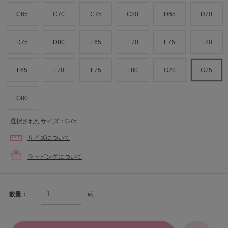
C65
C70
C75
C80
D65
D70
D75
D80
E65
E70
E75
E80
F65
F70
F75
F80
G70
G75
G80
選択されたサイズ：G75
サイズについて
ラッピングについて
点
数量：