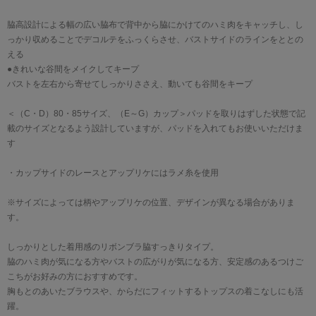
脇高設計による幅の広い脇布で背中から脇にかけてのハミ肉をキャッチし、し
っかり収めることでデコルテをふっくらさせ、バストサイドのラインをととの
える
●きれいな谷間をメイクしてキープ
バストを左右から寄せてしっかりささえ、動いても谷間をキープ
＜（C・D）80・85サイズ、（E～G）カップ＞パッドを取りはずした状態で記
載のサイズとなるよう設計していますが、パッドを入れてもお使いいただけま
す
・カップサイドのレースとアップリケにはラメ糸を使用
※サイズによっては柄やアップリケの位置、デザインが異なる場合がありま
す。
しっかりとした着用感のリボンブラ脇すっきりタイプ。
脇のハミ肉が気になる方やバストの広がりが気になる方、安定感のあるつけご
こちがお好みの方におすすめです。
胸もとのあいたブラウスや、からだにフィットするトップスの着こなしにも活
躍。