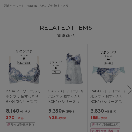
関連キーワード：Wacoal リボンブラ 脇すっきり
RELATED ITEMS
関連商品
BXB473｜ワコール リ
CXB173｜ワコール リ
PXB173｜ワコール リ
ボンブラ 脇すっきり
ボンブラ 脇すっきり
ボンブラ 脇すっきり
BXB473シリーズ ブラ
BXB473シリーズ キャ
BXB473シリーズ スタ
ジャー単品 CDEFGカ
ミソール M/L
ンダードショーツ M/L
8,140
9,350
3,630
円
(税込)
円
(税込)
円
(税込)
ップ アンダー
/LL
370
425
165
65/70/75/80/85cm
pt獲得
pt獲得
pt獲得