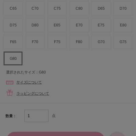
C65
C70
C75
C80
D65
D70
D75
D80
E65
E70
E75
E80
F65
F70
F75
F80
G70
G75
G80
選択されたサイズ：G80
サイズについて
ラッピングについて
点
数量：