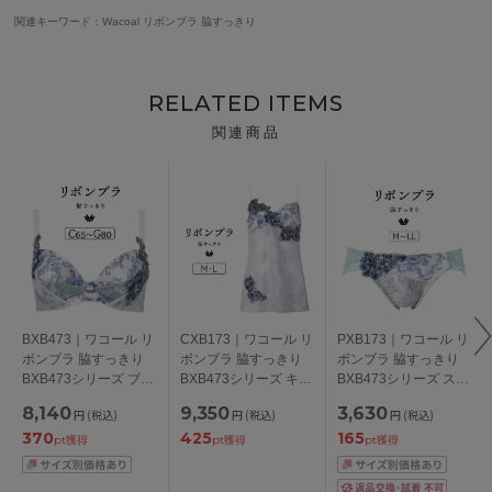
関連キーワード：Wacoal リボンブラ 脇すっきり
RELATED ITEMS
関連商品
BXB473｜ワコール リ
CXB173｜ワコール リ
PXB173｜ワコール リ
ボンブラ 脇すっきり
ボンブラ 脇すっきり
ボンブラ 脇すっきり
BXB473シリーズ ブラ
BXB473シリーズ キャ
BXB473シリーズ スタ
ジャー単品 CDEFGカ
ミソール M/L
ンダードショーツ M/L
8,140
9,350
3,630
円
(税込)
円
(税込)
円
(税込)
ップ アンダー
/LL
370
425
165
65/70/75/80/85cm
pt獲得
pt獲得
pt獲得