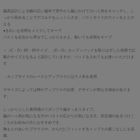
脇高設計による幅の広い脇布で背中から脇にかけてのハミ肉をキャッチし、し
っかり収めることでデコルテをふっくらさせ、バストサイドのラインをととの
える
●きれいな谷間をメイクしてキープ
バストを左右から寄せてしっかりささえ、動いても谷間をキープ
＜（C・D）80・85サイズ、（E～G）カップ＞パッドを取りはずした状態で記
載のサイズとなるよう設計していますが、パッドを入れてもお使いいただけま
す
・カップサイドのレースとアップリケにはラメ糸を使用
※サイズによっては柄やアップリケの位置、デザインが異なる場合がありま
す。
しっかりとした着用感のリボンブラ脇すっきりタイプ。
脇のハミ肉が気になる方やバストの広がりが気になる方、安定感のあるつけご
こちがお好みの方におすすめです。
胸もとのあいたブラウスや、からだにフィットするトップスの着こなしにも活
躍。