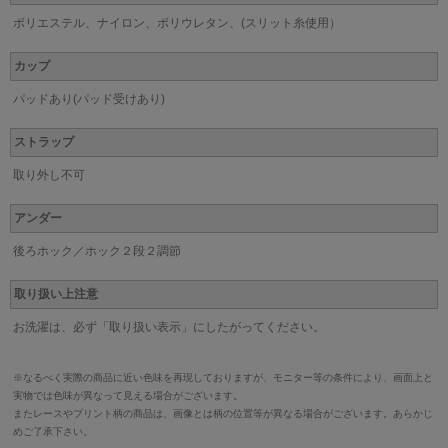
ポリエステル、ナイロン、ポリウレタン、(スリット糸使用）
カップ
パッドあり(パッド受けあり)
ストラップ
取り外し不可
アンダー
後ろホック／ホック２段２調節
取り扱い上注意
お洗濯は、必ず「取り扱い表示」にしたがってください。
※なるべく実際の商品に近い色味を再現しておりますが、モニター等の条件により、画面上と
実物では色味が異なって見える場合がございます。
またレースやプリント柄の商品は、画像とは柄の位置等が異なる場合がございます。あらかじ
めご了承下さい。