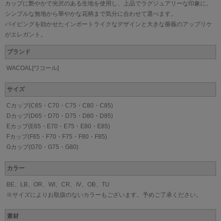
カップに艶やかで光沢のある生地を使用し、上品でラグジュアリーな印象に。
シンプルな無地から華やかな花柄まで気分に合わせて選べます。
パイピングを効かせたインポートライクなデザインと大きな薔薇のアップリケ
がエレガント。
ブランド
WACOAL[ワコール]
サイズ
Cカップ(C65・C70・C75・C80・C85)
Dカップ(D65・D70・D75・D80・D85)
Eカップ(E65・E70・E75・E80・E85)
Fカップ(F65・F70・F75・F80・F85)
Gカップ(G70・G75・G80)
カラー
BE、LB、OR、WI、CR、IV、OB、TU
※サイズによりお取扱のないカラーもございます。予めご了承ください。
素材