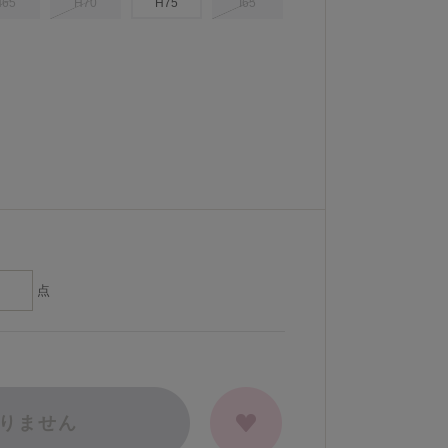
H65
H70
H75
I65
点
りません