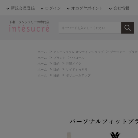
新規会員登録
ログイン
オカダヤポイント
会社情報
下着・ランジェリーの専門店
>
>
ホーム
アンテシュクレ オンラインショップ
ブラジャー・ブラセ
>
>
ホーム
ブランド
ワコール
>
>
ホーム
目的
谷間メイク
>
>
ホーム
目的
サイドすっきり
>
>
ホーム
目的
ボリュームアップ