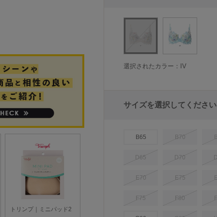
選択されたカラー：IV
サイズを選択してください
B65
B70
D65
D70
E70
E75
F75
F80