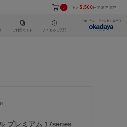
5,500
0
あと
円で送料無料！
生地・毛糸・手芸材料の専門店
報
ご利用ガイド
よくあるご質問
34
 プレミアム 17series