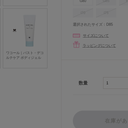
G80
G85
I70
I75
選択されたサイズ：D85
サイズについて
ラッピングについて
数量
在庫があ