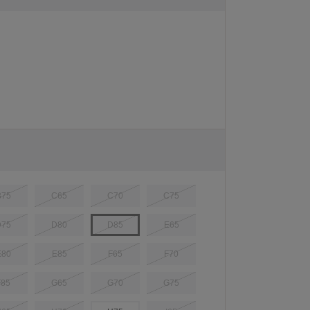
B75
C65
C70
C75
D75
D80
D85
E65
E80
E85
F65
F70
F85
G65
G70
G75