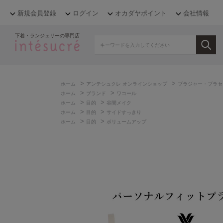
新規会員登録
ログイン
オカダヤポイント
会社情報
下着・ランジェリーの専門店
>
>
ホーム
アンテシュクレ オンラインショップ
ブラジャー・ブラセ
>
>
ホーム
ブランド
ワコール
>
>
ホーム
目的
谷間メイク
>
>
ホーム
目的
サイドすっきり
>
>
ホーム
目的
ボリュームアップ