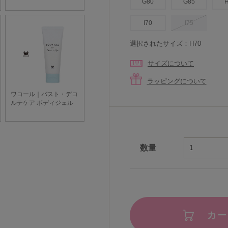
G80
G85
I70
I75
選択されたサイズ：H70
サイズについて
ラッピングについて
数量
カー