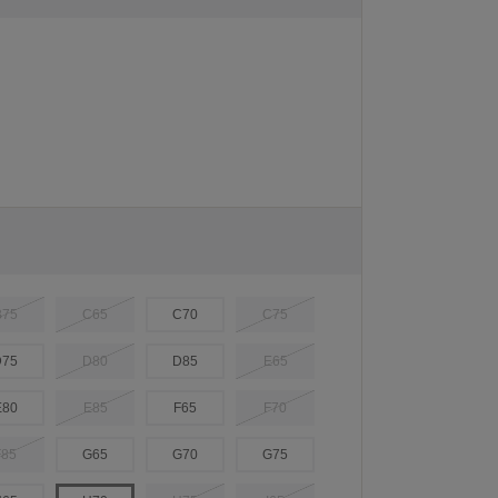
B75
C65
C70
C75
D75
D80
D85
E65
E80
E85
F65
F70
F85
G65
G70
G75