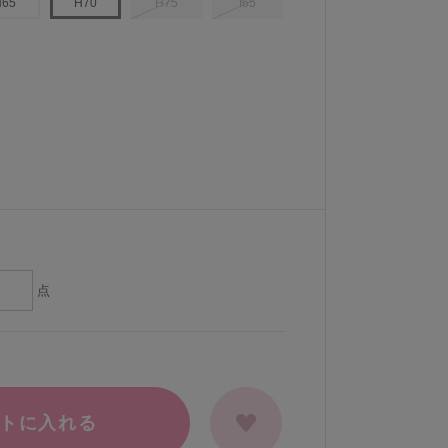
H65
H70
H75
I65
点
トに入れる