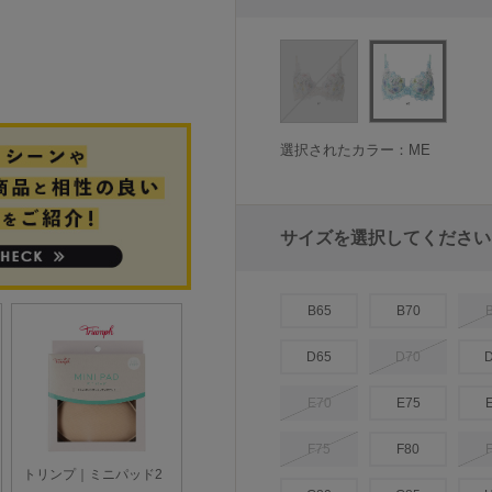
選択されたカラー：ME
サイズを選択してください
B65
B70
D65
D70
E70
E75
F75
F80