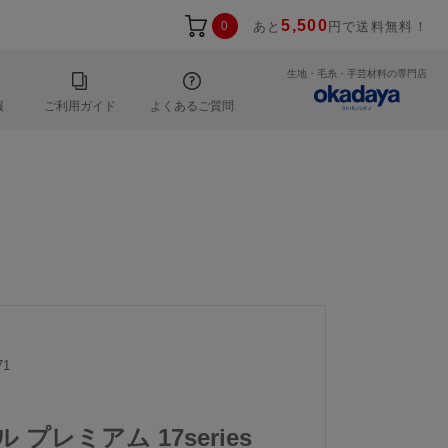
5,500
0
あと
円で送料無料！
生地・毛糸・手芸材料の専門店
報
ご利用ガイド
よくあるご質問
71
 プレミアム 17series