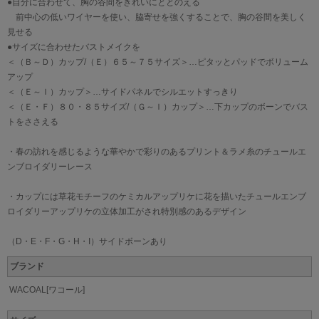
●自分に合わせて、胸の谷間をきれいにととのえる
前中心の低いワイヤーを使い、脇寄せを強くすることで、胸の谷間を美しく
見せる
●サイズに合わせたバストメイクを
＜（Ｂ～Ｄ）カップ/（Ｅ）６５～７５サイズ＞…ピタッとパッドでボリューム
アップ
＜（Ｅ～Ｉ）カップ＞…サイドパネルでシルエットすっきり
＜（Ｅ・Ｆ）８０・８５サイズ/（Ｇ～Ｉ）カップ＞…下カップのボーンでバス
トをささえる
・春の訪れを感じるような華やかで彩りのあるプリント＆ラメ糸のチュールエ
ンブロイダリーレース
・カップには草花モチーフのケミカルアップリケに花を描いたチュールエンブ
ロイダリーアップリケの立体加工がされ特別感のあるデザイン
（D・E・F・G・H・I）サイドボーンあり
ブランド
WACOAL[ワコール]