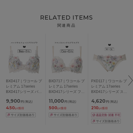
RELATED ITEMS
関連商品
BXD417｜ワコール プ
BXD717｜ワコール プ
PXD117｜ワコール プ
レミアム 17series
レミアム 17series
レミアム 17series
BXD417シリーズ パー
BXD417シリーズ フロ
BXD417シリーズ スタ
ソナルフィットプラス
ントエックスプラスブ
ンダードショーツ
9,900
11,000
4,620
円
(税込)
円
(税込)
円
(税込)
ブラ ブラジャー単品
ラ ブラジャー単品
M/L/LL/3L
450
500
210
BCDEFGHIカップ ア
CDEFGカップ アンダ
pt獲得
pt獲得
pt獲得
ンダー
ー65/70/75cm
65/70/75/80/85cm