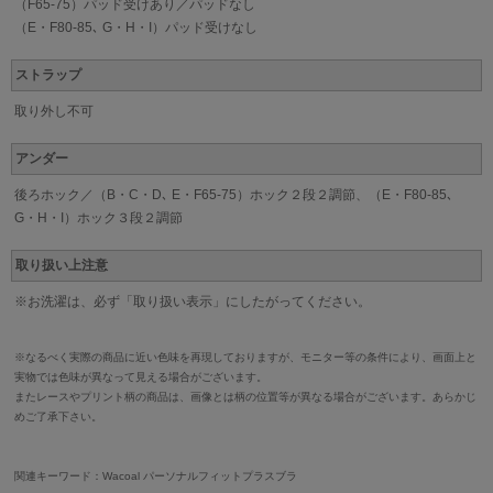
（F65-75）パッド受けあり／パッドなし
（E・F80-85､ G・H・I）パッド受けなし
ストラップ
取り外し不可
アンダー
後ろホック／（B・C・D､ E・F65-75）ホック２段２調節、（E・F80-85､
G・H・I）ホック３段２調節
取り扱い上注意
※お洗濯は、必ず「取り扱い表示」にしたがってください。
※なるべく実際の商品に近い色味を再現しておりますが、モニター等の条件により、画面上と
実物では色味が異なって見える場合がございます。
またレースやプリント柄の商品は、画像とは柄の位置等が異なる場合がございます。あらかじ
めご了承下さい。
関連キーワード：Wacoal パーソナルフィットプラスブラ