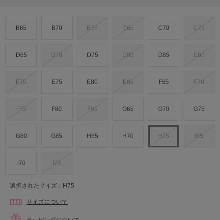
B65
B70
B75
C65
C70
C75
D65
D70
D75
D80
D85
E65
E70
E75
E80
E85
F65
F70
F75
F80
F85
G65
G70
G75
G80
G85
H65
H70
H75
I65
I70
I75
選択されたサイズ：H75
サイズについて
ラッピングについて