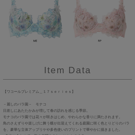
Item Data
【ワコールプレミアム＿１７ｓｅｒｉｅｓ】
－麗しのバラ園－ モナコ
日差しにあたたかみが増して春の訪れを感じる季節。
モナコのバラ園では花々が咲きはじめ、やわらかな香りに満たされます。
鳥のさえずりや楽しげに舞う蝶が出迎えてくれる庭園に咲く色とりどりのバラ
を、豪華な立体アップリケや多色使いのプリントで華やかに描きました。