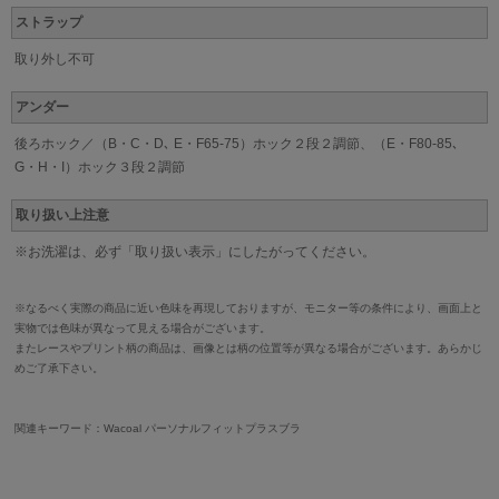
ストラップ
取り外し不可
アンダー
後ろホック／（B・C・D､ E・F65-75）ホック２段２調節、（E・F80-85､
G・H・I）ホック３段２調節
取り扱い上注意
※お洗濯は、必ず「取り扱い表示」にしたがってください。
※なるべく実際の商品に近い色味を再現しておりますが、モニター等の条件により、画面上と
実物では色味が異なって見える場合がございます。
またレースやプリント柄の商品は、画像とは柄の位置等が異なる場合がございます。あらかじ
めご了承下さい。
関連キーワード：Wacoal パーソナルフィットプラスブラ