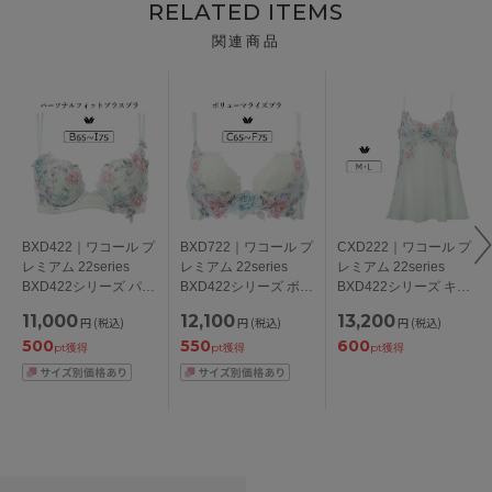
RELATED ITEMS
関連商品
BXD422｜ワコール プ
BXD722｜ワコール プ
CXD222｜ワコール プ
レミアム 22series
レミアム 22series
レミアム 22series
BXD422シリーズ パー
BXD422シリーズ ボリ
BXD422シリーズ キャ
ソナルフィットプラス
ューマライズブラ ブ
ミソール M/L
11,000
12,100
13,200
円
(税込)
円
(税込)
円
(税込)
ブラ ブラジャー単品
ラジャー単品 CDEFカ
500
550
600
BCDEFGHIカップ ア
ップ アンダー
pt獲得
pt獲得
pt獲得
ンダー
65/70/75cm
65/70/75/80/85cm