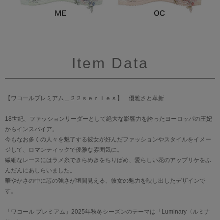
Item Data
【ワコールプレミアム＿２２ｓｅｒｉｅｓ】 優雅さと革新
18世紀、ファッションリーダーとして絶大な影響力を誇ったヨーロッパの王妃
からインスパイア。
今もなお多くの人々を魅了する彼女が好んだファッションやスタイルをイメー
ジして、ロマンティックで優雅な雰囲気に。
繊細なレースにはラメ糸できらめきをちりばめ、愛らしい花のアップリケをふ
んだんにあしらいました。
華やかさの中に芯の強さが垣間見える、彼女の魅力を映し出したデザインで
す。
「ワコール プレミアム」2025年秋冬シーズンのテーマは「Luminary〈ルミナ