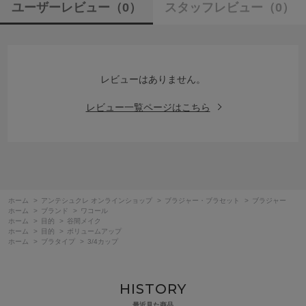
ユーザーレビュー
（0）
スタッフレビュー
（0）
レビューはありません。
レビュー一覧ページはこちら
ホーム
>
アンテシュクレ オンラインショップ
>
ブラジャー・ブラセット
>
ブラジャー
ホーム
>
ブランド
>
ワコール
ホーム
>
目的
>
谷間メイク
ホーム
>
目的
>
ボリュームアップ
ホーム
>
ブラタイプ
>
3/4カップ
HISTORY
最近見た商品