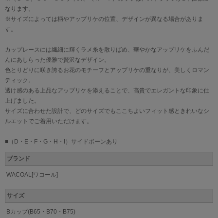
なります。
※サイズによっては柄やアップリケの位置、デザインが異なる場合がありま
す。
カップレースには繊細に輝くラメ糸を散りばめ、華やかなアップリケをふんだ
んにあしらった優雅で贅沢なデザイン。
色とりどりに咲き誇るお花のモチーフとアップリケの重なりが、美しくロマン
ティック。
透け感のある上品なアップリケを添えることで、高貴でエレガントな印象に仕
上げました。
サイズに合わせた設計で、どのサイズでもここちよいフィット感ときれいなシ
ルエットでご着用いただけます。
■（D・E・F・G・H・I）サイドボーンあり
ブランド
WACOAL[ワコール]
サイズ
Bカップ(B65・B70・B75)