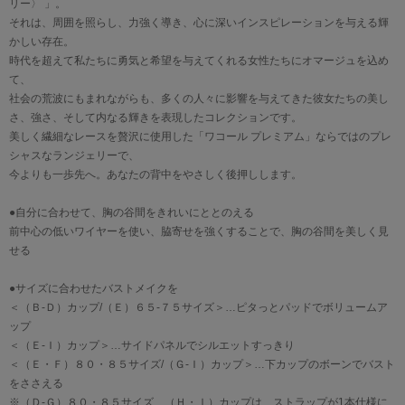
リー〉 」。
それは、周囲を照らし、力強く導き、心に深いインスピレーションを与える輝
かしい存在。
時代を超えて私たちに勇気と希望を与えてくれる女性たちにオマージュを込め
て、
社会の荒波にもまれながらも、多くの人々に影響を与えてきた彼女たちの美し
さ、強さ、そして内なる輝きを表現したコレクションです。
美しく繊細なレースを贅沢に使用した「ワコール プレミアム」ならではのプレ
シャスなランジェリーで、
今よりも一歩先へ。あなたの背中をやさしく後押しします。
●自分に合わせて、胸の谷間をきれいにととのえる
前中心の低いワイヤーを使い、脇寄せを強くすることで、胸の谷間を美しく見
せる
●サイズに合わせたバストメイクを
＜（Ｂ-Ｄ）カップ/（Ｅ）６５-７５サイズ＞…ピタっとパッドでボリュームア
ップ
＜（Ｅ-Ｉ）カップ＞…サイドパネルでシルエットすっきり
＜（Ｅ・Ｆ）８０・８５サイズ/（Ｇ-Ｉ）カップ＞…下カップのボーンでバスト
をささえる
※（Ｄ-Ｇ）８０・８５サイズ、（Ｈ・Ｉ）カップは、ストラップが1本仕様に