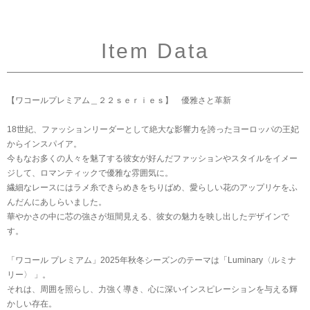
Item Data
【ワコールプレミアム＿２２ｓｅｒｉｅｓ】 優雅さと革新
18世紀、ファッションリーダーとして絶大な影響力を誇ったヨーロッパの王妃
からインスパイア。
今もなお多くの人々を魅了する彼女が好んだファッションやスタイルをイメー
ジして、ロマンティックで優雅な雰囲気に。
繊細なレースにはラメ糸できらめきをちりばめ、愛らしい花のアップリケをふ
んだんにあしらいました。
華やかさの中に芯の強さが垣間見える、彼女の魅力を映し出したデザインで
す。
「ワコール プレミアム」2025年秋冬シーズンのテーマは「Luminary〈ルミナ
リー〉 」。
それは、周囲を照らし、力強く導き、心に深いインスピレーションを与える輝
かしい存在。