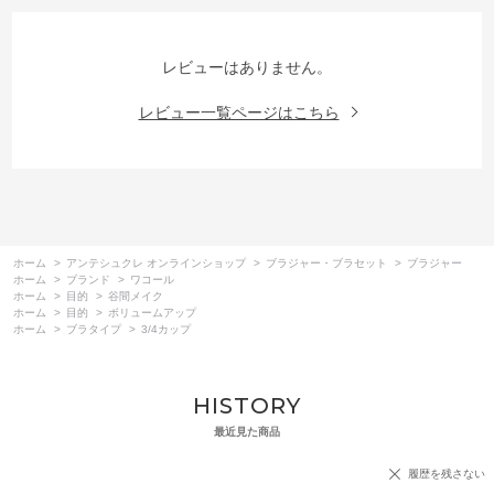
レビューはありません。
レビュー一覧ページはこちら
ホーム
>
アンテシュクレ オンラインショップ
>
ブラジャー・ブラセット
>
ブラジャー
ホーム
>
ブランド
>
ワコール
ホーム
>
目的
>
谷間メイク
ホーム
>
目的
>
ボリュームアップ
ホーム
>
ブラタイプ
>
3/4カップ
HISTORY
最近見た商品
履歴を残さない