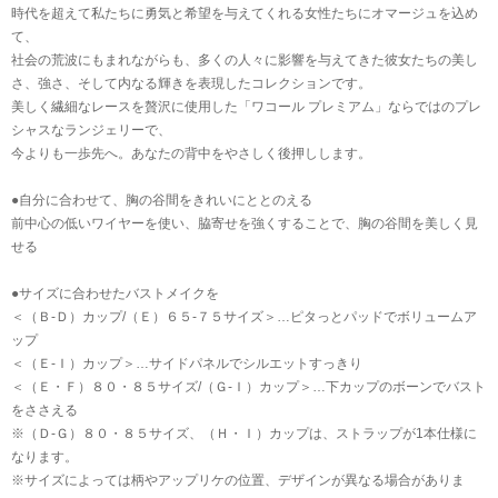
時代を超えて私たちに勇気と希望を与えてくれる女性たちにオマージュを込め
て、
社会の荒波にもまれながらも、多くの人々に影響を与えてきた彼女たちの美し
さ、強さ、そして内なる輝きを表現したコレクションです。
美しく繊細なレースを贅沢に使用した「ワコール プレミアム」ならではのプレ
シャスなランジェリーで、
今よりも一歩先へ。あなたの背中をやさしく後押しします。
●自分に合わせて、胸の谷間をきれいにととのえる
前中心の低いワイヤーを使い、脇寄せを強くすることで、胸の谷間を美しく見
せる
●サイズに合わせたバストメイクを
＜（Ｂ-Ｄ）カップ/（Ｅ）６５-７５サイズ＞…ピタっとパッドでボリュームア
ップ
＜（Ｅ-Ｉ）カップ＞…サイドパネルでシルエットすっきり
＜（Ｅ・Ｆ）８０・８５サイズ/（Ｇ-Ｉ）カップ＞…下カップのボーンでバスト
をささえる
※（Ｄ-Ｇ）８０・８５サイズ、（Ｈ・Ｉ）カップは、ストラップが1本仕様に
なります。
※サイズによっては柄やアップリケの位置、デザインが異なる場合がありま