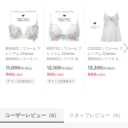
BXD422｜ワコール プ
BXD722｜ワコール プ
CXD222｜ワコール プ
レミアム 22series
レミアム 22series
レミアム 22series
BXD422シリーズ パー
BXD422シリーズ ボリ
BXD422シリーズ キャ
ソナルフィットプラス
ューマライズブラ ブ
ミソール M/L
11,000
12,100
13,200
円
(税込)
円
(税込)
円
(税込)
ブラ ブラジャー単品
ラジャー単品 CDEFカ
500
550
600
BCDEFGHIカップ ア
ップ アンダー
pt獲得
pt獲得
pt獲得
ンダー
65/70/75cm
65/70/75/80/85cm
ユーザーレビュー
（0）
スタッフレビュー
（0）