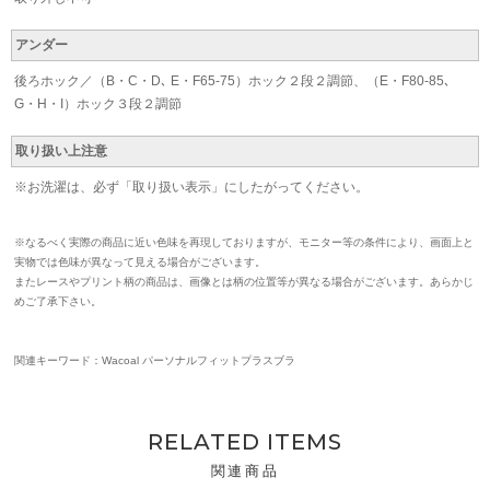
アンダー
後ろホック／（B・C・D､ E・F65-75）ホック２段２調節、（E・F80-85､
G・H・I）ホック３段２調節
取り扱い上注意
※お洗濯は、必ず「取り扱い表示」にしたがってください。
※なるべく実際の商品に近い色味を再現しておりますが、モニター等の条件により、画面上と
実物では色味が異なって見える場合がございます。
またレースやプリント柄の商品は、画像とは柄の位置等が異なる場合がございます。あらかじ
めご了承下さい。
関連キーワード：Wacoal パーソナルフィットプラスブラ
RELATED ITEMS
関連商品