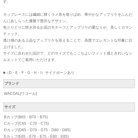
す。
カップレースには繊細に輝くラメ糸を散りばめ、華やかなアップリケをふんだ
んにあしらった優雅で贅沢なデザイン。
色とりどりに咲き誇るお花のモチーフとアップリケの重なりが、美しくロマン
ティック。
透け感のある上品なアップリケを添えることで、高貴でエレガントな印象に仕
上げました。
サイズに合わせた設計で、どのサイズでもここちよいフィット感ときれいなシ
ルエットでご着用いただけます。
■（D・E・F・G・H・I）サイドボーンあり
ブランド
WACOAL[ワコール]
サイズ
Bカップ(B65・B70・B75)
Cカップ(C65・C70・C75)
Dカップ(D65・D70・D75・D80・D85)
Eカップ(E65・E70・E75・E80・E85)