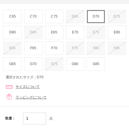
C65
C70
C75
D65
D70
D75
D80
D85
E65
E70
E75
E80
E85
F65
F70
F75
F80
F85
G65
G70
G75
G80
G85
選択されたサイズ：D70
サイズについて
ラッピングについて
点
数量：