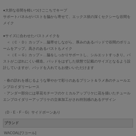
●大胆な谷間を軽いつけごこちでキープ
サポートパネルがバストを脇から寄せて、エックス状の深くセクシーな谷間を
メイク
●サイズに合わせたバストメイクを
＜（Ｃ・Ｄ）カップ＞…脇寄せしながら、厚みのあるパッドで谷間のボリュ
ームをアップ。高さのあるバストもメイク
＜（Ｅ～Ｇ）カップ＞…脇をしっかりサポートし、シルエットすっきり。バ
ストがこぼれにくい構造。パッドをはずした状態で記載のサイズとなるよう設
計していますが、パッドを入れてもお使いいただけます
・春の訪れを感じるような華やかで彩りのあるプリント＆ラメ糸のチュールエ
ンブロイダリーレース
・アンダー部分には草花モチーフのケミカルアップリケに花を描いたチュール
エンブロイダリーアップリケの立体加工がされ特別感のあるデザイン
（D・E・F・G）サイドボーンあり
ブランド
WACOAL[ワコール]