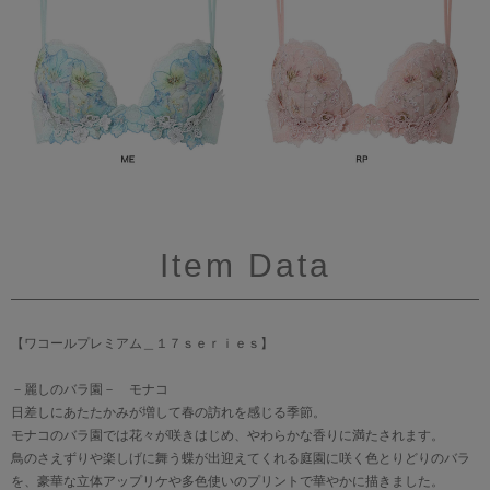
Item Data
【ワコールプレミアム＿１７ｓｅｒｉｅｓ】
－麗しのバラ園－ モナコ
日差しにあたたかみが増して春の訪れを感じる季節。
モナコのバラ園では花々が咲きはじめ、やわらかな香りに満たされます。
鳥のさえずりや楽しげに舞う蝶が出迎えてくれる庭園に咲く色とりどりのバラ
を、豪華な立体アップリケや多色使いのプリントで華やかに描きました。