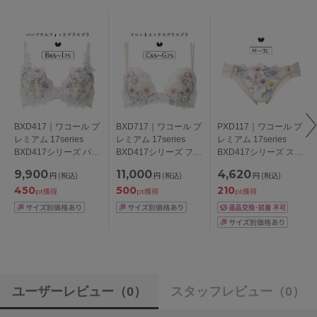
BXD417｜ワコール プ
BXD717｜ワコール プ
PXD117｜ワコール プ
レミアム 17series
レミアム 17series
レミアム 17series
BXD417シリーズ パー
BXD417シリーズ フロ
BXD417シリーズ スタ
ソナルフィットプラス
ントエックスプラスブ
ンダードショーツ
9,900
11,000
4,620
円
(税込)
円
(税込)
円
(税込)
ブラ ブラジャー単品
ラ ブラジャー単品
M/L/LL/3L
450
500
210
BCDEFGHIカップ ア
CDEFGカップ アンダ
pt獲得
pt獲得
pt獲得
ンダー
ー65/70/75cm
65/70/75/80/85cm
ユーザーレビュー
（0）
スタッフレビュー
（0）