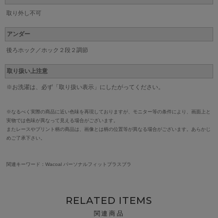
取り外し不可
アンダー
後ろホック／ホック２段２調節
取り扱い上注意
※お洗濯は、必ず「取り扱い表示」にしたがってください。
※なるべく実際の商品に近い色味を再現しておりますが、モニター等の条件により、画面上と
実物では色味が異なって見える場合がございます。
またレースやプリント柄の商品は、画像とは柄の位置等が異なる場合がございます。あらかじ
めご了承下さい。
関連キーワード：Wacoal パーソナルフィットプラスブラ
RELATED ITEMS
関連商品