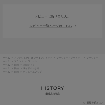
レビューはありません。
レビュー一覧ページはこちら
ホーム
>
アンテシュクレ オンラインショップ
>
ブラジャー・ブラセット
>
ブラジャー
ホーム
>
ブランド
>
ワコール
ホーム
>
目的
>
谷間メイク
ホーム
>
目的
>
サイドすっきり
ホーム
>
目的
>
ボリュームアップ
HISTORY
最近見た商品
履歴を残さない