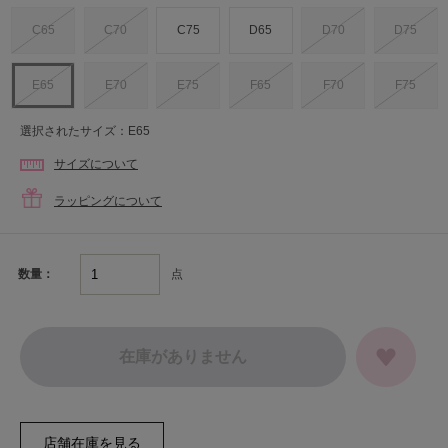
C65
C70
C75
D65
D70
D75
E65
E70
E75
F65
F70
F75
選択されたサイズ：E65
サイズについて
ラッピングについて
点
数量：
在庫がありません