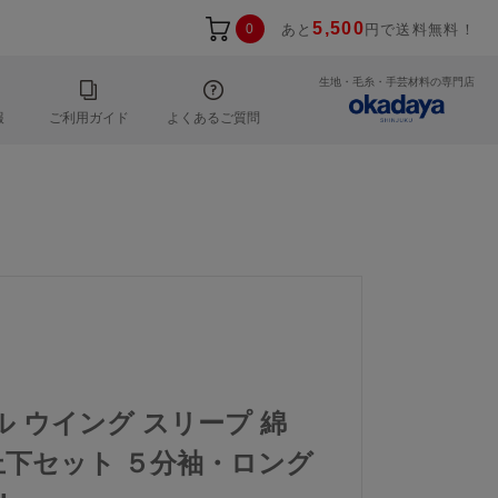
5,500
0
あと
円で送料無料！
生地・毛糸・手芸材料の専門店
報
ご利用ガイド
よくあるご質問
ール ウイング スリープ 綿
 上下セット ５分袖・ロング