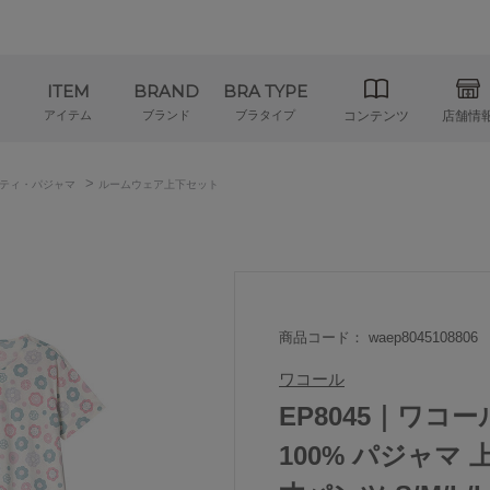
ITEM
BRAND
BRA TYPE
アイテム
ブランド
ブラタイプ
コンテンツ
店舗情
>
ティ・パジャマ
ルームウェア上下セット
商品コード： waep8045108806
ワコール
EP8045｜ワコ
100% パジャマ