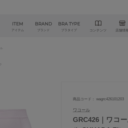
ITEM
BRAND
BRA TYPE
アイテム
ブランド
ブラタイプ
コンテンツ
店舗情
ル
ク
商品コード： wagrc426101203
ワコール
GRC426｜ワコ