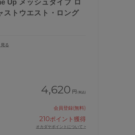
t me Up メッシュタイプ ロ
ャストウエスト・ロング
を見る
4,620
円
(税込)
ツジャストウエストロング丈
ワコールSUHADAFitmeUpガー
会員登録(無料)
210
ポイント獲得
オカダヤポイントについて >