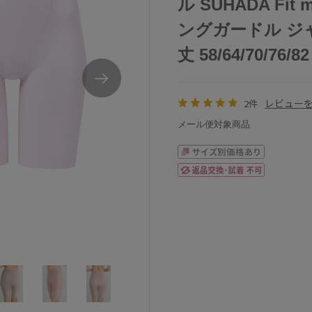
ル SUHADA Fi
ングガードル ジ
丈 58/64/70/76/82
レビュー
2件
メール便対象商品
ウエストロング丈
ワコールSUHADAFitmeUpガードルショー