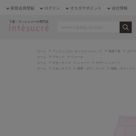
新規会員登録
ログイン
オカダヤポイント
会社情報
下着・ランジェリーの専門店
>
>
>
ホーム
アンテシュクレ オンラインショップ
補整下着
ガード
>
>
ホーム
ブランド
ワコール
>
>
>
ホーム
大きいサイズ
ショーツ
サポートショーツ
>
>
>
ホーム
大きいサイズ
補整・ボディメイク
補整・ボディメイ