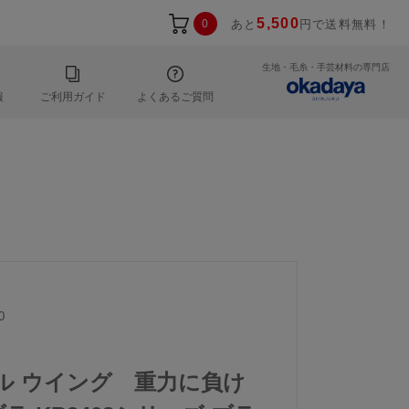
5,500
0
あと
円で送料無料！
生地・毛糸・手芸材料の専門店
報
ご利用ガイド
よくあるご質問
0
ール ウイング 重力に負け