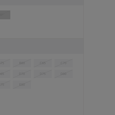
RP
B75
B80
C65
C70
D65
D70
D75
D80
E75
E80