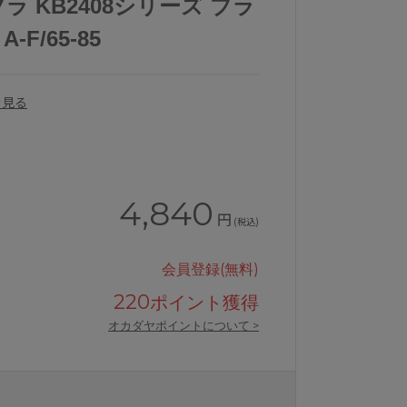
 KB2408シリーズ ブラ
F/65-85
を見る
4,840
円
(税込)
会員登録(無料)
220
ポイント獲得
KB2408シリーズブラジャー単品
ワコールウイング重力に負けないバスト
オカダヤポイントについて >