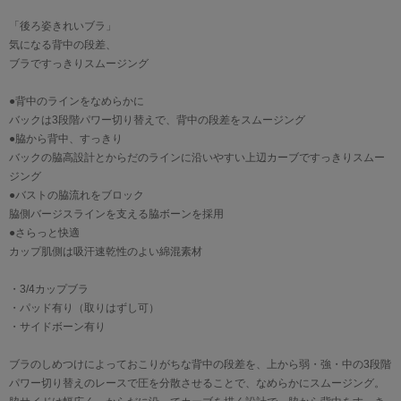
「後ろ姿きれいブラ」
気になる背中の段差、
ブラですっきりスムージング
●背中のラインをなめらかに
バックは3段階パワー切り替えで、背中の段差をスムージング
●脇から背中、すっきり
バックの脇高設計とからだのラインに沿いやすい上辺カーブですっきりスムー
ジング
●バストの脇流れをブロック
脇側バージスラインを支える脇ボーンを採用
●さらっと快適
カップ肌側は吸汗速乾性のよい綿混素材
・3/4カップブラ
・パッド有り（取りはずし可）
・サイドボーン有り
ブラのしめつけによっておこりがちな背中の段差を、上から弱・強・中の3段階
パワー切り替えのレースで圧を分散させることで、なめらかにスムージング。