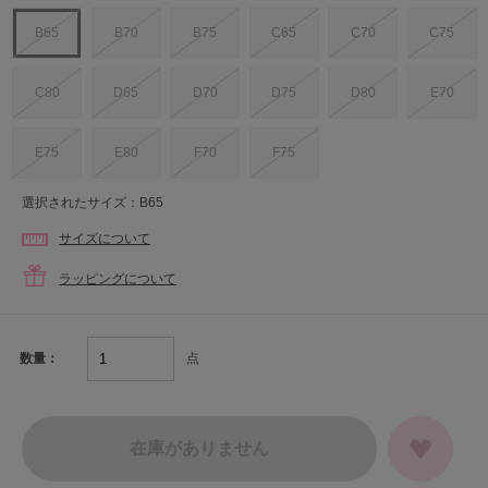
B65
B70
B75
C65
C70
C75
C80
D65
D70
D75
D80
E70
E75
E80
F70
F75
選択されたサイズ：B65
サイズについて
ラッピングについて
点
数量：
在庫がありません