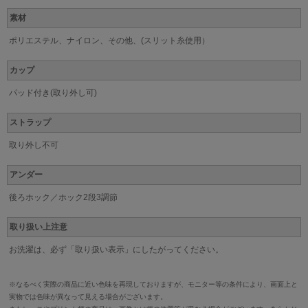
素材
ポリエステル、ナイロン、その他、(スリット糸使用）
カップ
パッド付き(取り外し可)
ストラップ
取り外し不可
アンダー
後ろホック／ホック2段3調節
取り扱い上注意
お洗濯は、必ず「取り扱い表示」にしたがってください。
※なるべく実際の商品に近い色味を再現しておりますが、モニター等の条件により、画面上と
実物では色味が異なって見える場合がございます。