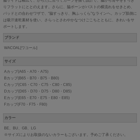
脇サイドは幅広く、からだに沿ってカーブを描く設計で、脇から背中をすっき
りフラットにととのえます。さらに、脇ボーンがバストの横流れをせきとめ、
パッドとの合わせワザで、“脇すっきり、胸ふっくら”なラインヘ。カップ肌側に
は吸汗速乾素材を使い、さらっとさわやかなつけごこちとともに、きれいをサ
ポートします。
ブランド
WACOAL[ワコール]
サイズ
Aカップ(A65・A70・A75)
Bカップ(B65・B70・B75・B80)
Cカップ(C65・C70・C75・C80・C85)
Dカップ(D65・D70・D75・D80・D85)
Eカップ(E65・E70・E75・E80・E85)
Fカップ(F70・F75・F80)
カラー
BE、BU、GB、LG
※サイズによりお取扱のないカラーもございます。予めご了承ください。