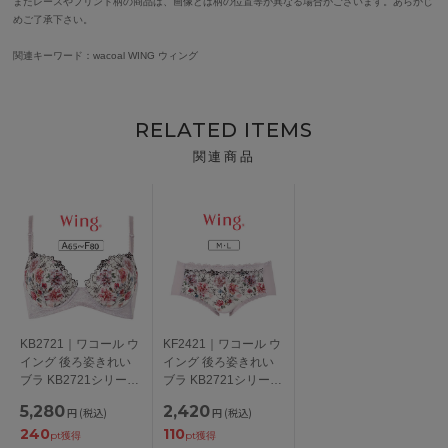
またレースやプリント柄の商品は、画像とは柄の位置等が異なる場合がございます。あらかじ
めご了承下さい。
関連キーワード：wacoal WING ウィング
RELATED ITEMS
関連商品
KB2721｜ワコール ウ
KF2421｜ワコール ウ
イング 後ろ姿きれい
イング 後ろ姿きれい
ブラ KB2721シリーズ
ブラ KB2721シリーズ
ブラジャー単品
ボーイレングスショー
5,280
2,420
円
(税込)
円
(税込)
ABCDEFカップ アン
ツ M/L
240
110
ダー
pt獲得
pt獲得