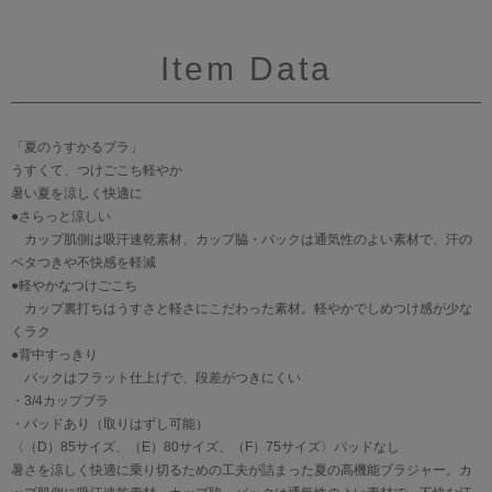
Item Data
「夏のうすかるブラ」
うすくて、つけごこち軽やか
暑い夏を涼しく快適に
●さらっと涼しい
カップ肌側は吸汗速乾素材、カップ脇・バックは通気性のよい素材で、汗の
ベタつきや不快感を軽減
●軽やかなつけごこち
カップ裏打ちはうすさと軽さにこだわった素材。軽やかでしめつけ感が少な
くラク
●背中すっきり
バックはフラット仕上げで、段差がつきにくい
・3/4カップブラ
・パッドあり（取りはずし可能）
〈（D）85サイズ、（E）80サイズ、（F）75サイズ〉パッドなし
暑さを涼しく快適に乗り切るための工夫が詰まった夏の高機能ブラジャー。カ