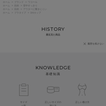
ホーム
>
ブランド
>
ワコール
ホーム
>
目的
>
背中すっきり
ホーム
>
目的
>
アウターに響きにくい
ホーム
>
ブラタイプ
>
3/4カップ
HISTORY
最近見た商品
履歴を残さない
KNOWLEDGE
基礎知識
サイズ
正しいサイズの
正しい着け方
一覧
測り方