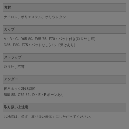
素材
ナイロン、ポリエステル、ポリウレタン
カップ
A・B・C､ D65-80､ E65-75､ F70：パッド付き(取り外し可)
D85､ E80､ F75：パッドなし(パッド受けあり)
ストラップ
取り外し不可
アンダー
後ろホック2段3調節
B80-85､ C75-85､ D・E・F ボーンあり
取り扱い上注意
お洗濯は、必ず「取り扱い表示」にしたがってください。