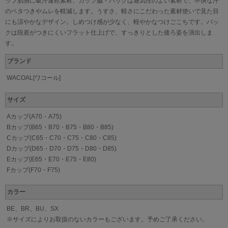
ップ肌側に吸汗速乾素材、カップ脇・バックは通気性のよい素材で、不快な汗
のベタつきやムレを軽減します。うすさ、軽さにこだわった素材使いで見た目
にも涼やかなデザイン。しめつけ感が少なく、軽やかなつけごこちです。バッ
クは段差がつきにくいフラット仕上げで、すっきりとした後ろ姿を演出しま
す。
ブランド
WACOAL[ワコール]
サイズ
Aカップ(A70・A75)
Bカップ(B65・B70・B75・B80・B85)
Cカップ(C65・C70・C75・C80・C85)
Dカップ(D65・D70・D75・D80・D85)
Eカップ(E65・E70・E75・E80)
Fカップ(F70・F75)
カラー
BE、BR、BU、SX
※サイズによりお取扱のないカラーもございます。予めご了承ください。