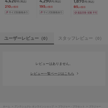
4,620
4,290
1,870
円
(税込)
円
(税込)
円
(税込)
ジャー単品 CDEFカッ
ABCDEFカップ アン
210
195
85
プ アンダー
ダー
pt獲得
pt獲得
pt獲得
70/75/80/85cm
65/70/75/80/85cm
ユーザーレビュー
（0）
スタッフレビュー
（0）
レビューはありません。
レビュー一覧ページはこちら
ホーム
>
アンテシュクレ オンラインショップ
>
ブラジャー・ブラセット
>
ブラジャー