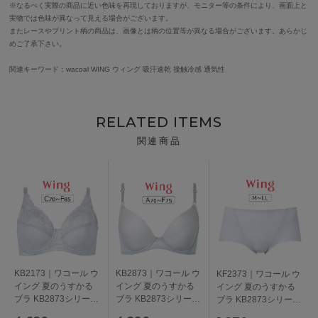
※なるべく実際の商品に近い色味を再現しておりますが、モニター等の条件により、画面上と
実物では色味が異なって見える場合がございます。
またレースやプリント柄の商品は、画像とは柄の位置等が異なる場合がございます。あらかじ
めご了承下さい。
関連キーワード：wacoal WING ウィング 吸汗速乾 接触冷感 通気性
RELATED ITEMS
関連商品
KB2173｜ワコール ウ
KB2873｜ワコール ウ
KF2373｜ワコール ウ
イング 夏のうすかる
イング 夏のうすかる
イング 夏のうすかる
ブラ KB2873シリーズ
ブラ KB2873シリーズ
ブラ KB2873シリーズ
フルカップブラ ブラ
ブラジャー単品
ショーツ M/L/LL