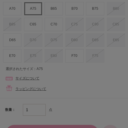
A70
A75
B65
B70
B75
B80
B85
C65
C70
C75
C80
C85
D65
D70
D75
D80
D85
E65
E70
E75
E80
F70
F75
選択されたサイズ：A75
サイズについて
ラッピングについて
点
数量：