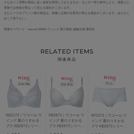
※なるべく実際の商品に近い色味を再現しておりますが、モニター等の条件により、画面上と
実物では色味が異なって見える場合がございます。
またレースやプリント柄の商品は、画像とは柄の位置等が異なる場合がございます。あらかじ
めご了承下さい。
関連キーワード：wacoal WING ウィング 吸汗速乾 接触冷感 通気性
RELATED ITEMS
関連商品
KB2173｜ワコール ウ
KB2873｜ワコール ウ
KF2373｜ワコール ウ
イング 夏のうすかる
イング 夏のうすかる
イング 夏のうすかる
ブラ KB2873シリーズ
ブラ KB2873シリーズ
ブラ KB2873シリーズ
フルカップブラ ブラ
ブラジャー単品
ショーツ M/L/LL