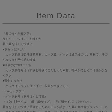
Item Data
「夏のうすかるブラ」
うすくて、つけごこち軽やか
暑い夏を涼しく快適に
●さらっと涼しい
カップ肌側は吸汗速乾素材、カップ脇・バックは通気性のよい素材で、汗の
ベタつきや不快感を軽減
●軽やかなつけごこち
カップ裏打ちはうすさと軽さにこだわった素材。軽やかでしめつけ感が少な
くラク
●背中すっきり
バックはフラット仕上げで、段差がつきにくい
・3/4カップブラ
・パッドあり（取りはずし可能）
〈（D）85サイズ、（E）80サイズ、（F）75サイズ〉パッドなし
暑さを涼しく快適に乗り切るための工夫が詰まった夏の高機能ブラジャー。カ