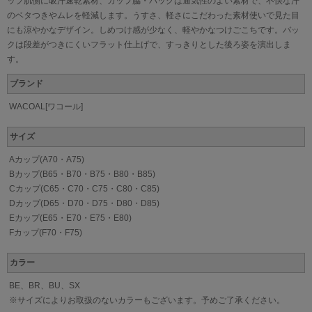
ップ肌側に吸汗速乾素材、カップ脇・バックは通気性のよい素材で、不快な汗
のベタつきやムレを軽減します。うすさ、軽さにこだわった素材使いで見た目
にも涼やかなデザイン。しめつけ感が少なく、軽やかなつけごこちです。バッ
クは段差がつきにくいフラット仕上げで、すっきりとした後ろ姿を演出しま
す。
ブランド
WACOAL[ワコール]
サイズ
Aカップ(A70・A75)
Bカップ(B65・B70・B75・B80・B85)
Cカップ(C65・C70・C75・C80・C85)
Dカップ(D65・D70・D75・D80・D85)
Eカップ(E65・E70・E75・E80)
Fカップ(F70・F75)
カラー
BE、BR、BU、SX
※サイズによりお取扱のないカラーもございます。予めご了承ください。