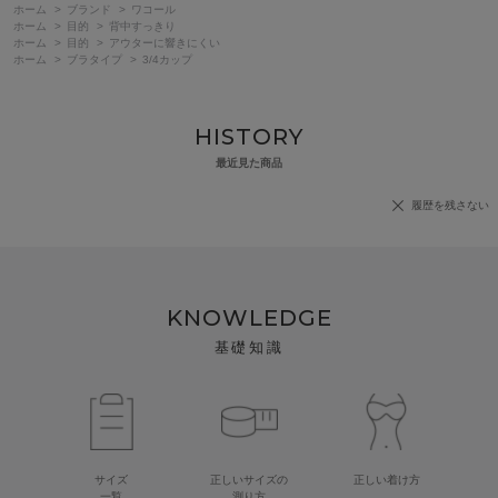
ホーム
>
ブランド
>
ワコール
ホーム
>
目的
>
背中すっきり
ホーム
>
目的
>
アウターに響きにくい
ホーム
>
ブラタイプ
>
3/4カップ
HISTORY
最近見た商品
履歴を残さない
KNOWLEDGE
基礎知識
サイズ
正しいサイズの
正しい着け方
一覧
測り方