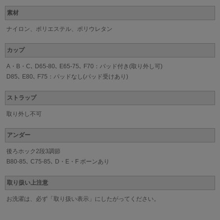
素材
ナイロン、ポリエステル、ポリウレタン
カップ
A・B・C､ D65-80､ E65-75､ F70：パッド付き(取り外し可)
D85､ E80､ F75：パッドなし(パッド受けあり)
ストラップ
取り外し不可
アンダー
後ろホック2段3調節
B80-85､ C75-85､ D・E・F ボーンあり
取り扱い上注意
お洗濯は、必ず「取り扱い表示」にしたがってください。