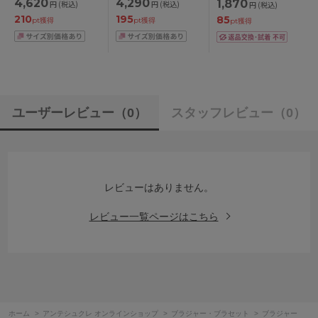
4,620
4,290
1,870
円
(税込)
円
(税込)
円
(税込)
ジャー単品 CDEFカッ
ABCDEFカップ アン
210
195
85
プ アンダー
ダー
pt獲得
pt獲得
pt獲得
70/75/80/85cm
65/70/75/80/85cm
ユーザーレビュー
（0）
スタッフレビュー
（0）
レビューはありません。
レビュー一覧ページはこちら
ホーム
>
アンテシュクレ オンラインショップ
>
ブラジャー・ブラセット
>
ブラジャー