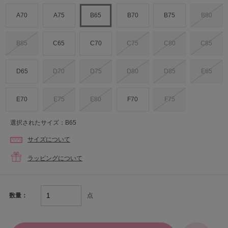
A70
A75
B65
B70
B75
B80
B85
C65
C70
C75
C80
C85
D65
D70
D75
D80
D85
E65
E70
E75
E80
F70
F75
選択されたサイズ：B65
サイズについて
ラッピングについて
点
数量：