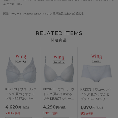
めご了承下さい。
関連キーワード：wacoal WING ウィング 吸汗速乾 接触冷感 通気性
RELATED ITEMS
関連商品
KB2173｜ワコール ウ
KB2873｜ワコール ウ
KF2373｜ワコール ウ
イング 夏のうすかる
イング 夏のうすかる
イング 夏のうすかる
ブラ KB2873シリーズ
ブラ KB2873シリーズ
ブラ KB2873シリーズ
フルカップブラ ブラ
ブラジャー単品
ショーツ M/L/LL
4,620
4,290
1,870
円
(税込)
円
(税込)
円
(税込)
ジャー単品 CDEFカッ
ABCDEFカップ アン
210
195
85
プ アンダー
ダー
pt獲得
pt獲得
pt獲得
70/75/80/85cm
65/70/75/80/85cm