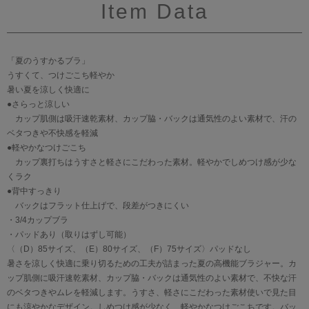
Item Data
「夏のうすかるブラ」
うすくて、つけごこち軽やか
暑い夏を涼しく快適に
●さらっと涼しい
カップ肌側は吸汗速乾素材、カップ脇・バックは通気性のよい素材で、汗の
ベタつきや不快感を軽減
●軽やかなつけごこち
カップ裏打ちはうすさと軽さにこだわった素材。軽やかでしめつけ感が少な
くラク
●背中すっきり
バックはフラット仕上げで、段差がつきにくい
・3/4カップブラ
・パッドあり（取りはずし可能）
〈（D）85サイズ、（E）80サイズ、（F）75サイズ〉パッドなし
暑さを涼しく快適に乗り切るための工夫が詰まった夏の高機能ブラジャー。カ
ップ肌側に吸汗速乾素材、カップ脇・バックは通気性のよい素材で、不快な汗
のベタつきやムレを軽減します。うすさ、軽さにこだわった素材使いで見た目
にも涼やかなデザイン。しめつけ感が少なく、軽やかなつけごこちです。バッ