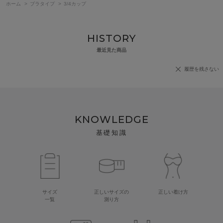
ホーム
>
ブラタイプ
>
3/4カップ
HISTORY
最近見た商品
履歴を残さない
KNOWLEDGE
基礎知識
サイズ
正しいサイズの
正しい着け方
一覧
測り方