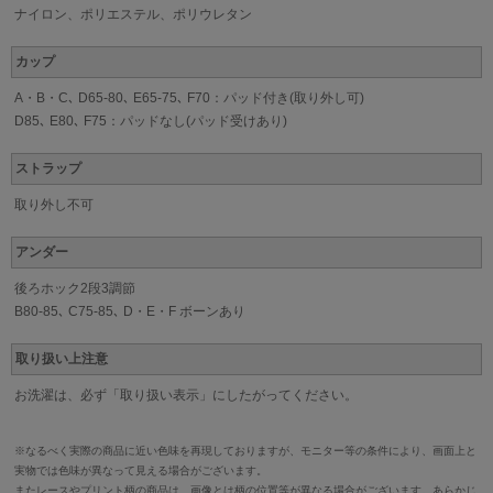
ナイロン、ポリエステル、ポリウレタン
カップ
A・B・C､ D65-80､ E65-75､ F70：パッド付き(取り外し可)
D85､ E80､ F75：パッドなし(パッド受けあり)
ストラップ
取り外し不可
アンダー
後ろホック2段3調節
B80-85､ C75-85､ D・E・F ボーンあり
取り扱い上注意
お洗濯は、必ず「取り扱い表示」にしたがってください。
※なるべく実際の商品に近い色味を再現しておりますが、モニター等の条件により、画面上と
実物では色味が異なって見える場合がございます。
またレースやプリント柄の商品は、画像とは柄の位置等が異なる場合がございます。あらかじ