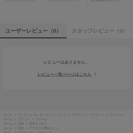
ユーザーレビュー
（0）
スタッフレビュー
（0）
レビューはありません。
レビュー一覧ページはこちら
ホーム
>
アンテシュクレ オンラインショップ
>
ブラジャー・ブラセット
>
ブラジャー
ホーム
>
ブランド
>
ワコール
ホーム
>
目的
>
背中すっきり
ホーム
>
目的
>
アウターに響きにくい
ホーム
>
ブラタイプ
>
3/4カップ