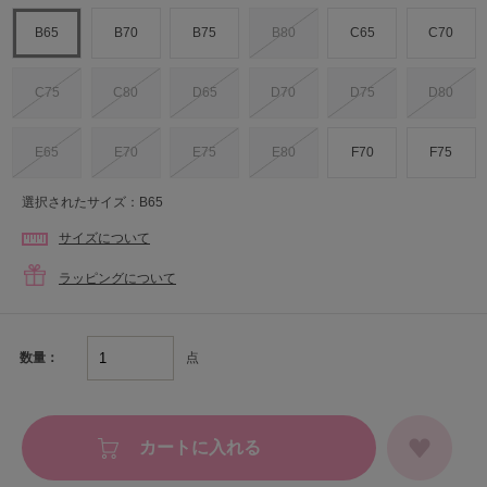
B65
B70
B75
B80
C65
C70
C75
C80
D65
D70
D75
D80
E65
E70
E75
E80
F70
F75
選択されたサイズ：B65
サイズについて
ラッピングについて
点
数量：
カートに入れる