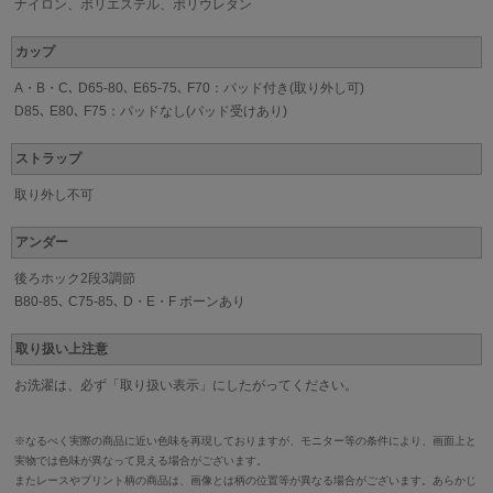
ナイロン、ポリエステル、ポリウレタン
カップ
A・B・C､ D65-80､ E65-75､ F70：パッド付き(取り外し可)
D85､ E80､ F75：パッドなし(パッド受けあり)
ストラップ
取り外し不可
アンダー
後ろホック2段3調節
B80-85､ C75-85､ D・E・F ボーンあり
取り扱い上注意
お洗濯は、必ず「取り扱い表示」にしたがってください。
※なるべく実際の商品に近い色味を再現しておりますが、モニター等の条件により、画面上と
実物では色味が異なって見える場合がございます。
またレースやプリント柄の商品は、画像とは柄の位置等が異なる場合がございます。あらかじ