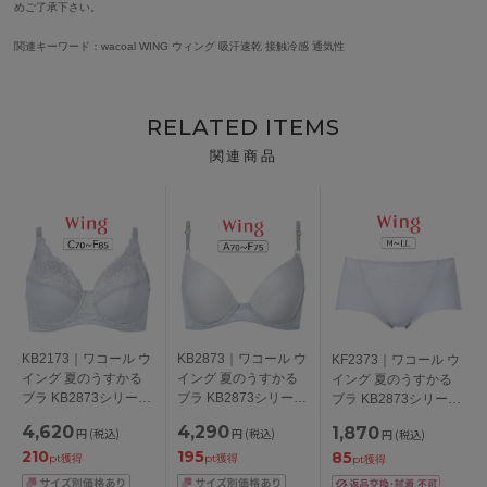
めご了承下さい。
関連キーワード：wacoal WING ウィング 吸汗速乾 接触冷感 通気性
RELATED ITEMS
関連商品
KB2173｜ワコール ウ
KB2873｜ワコール ウ
KF2373｜ワコール ウ
イング 夏のうすかる
イング 夏のうすかる
イング 夏のうすかる
ブラ KB2873シリーズ
ブラ KB2873シリーズ
ブラ KB2873シリーズ
フルカップブラ ブラ
ブラジャー単品
ショーツ M/L/LL
4,620
4,290
1,870
円
(税込)
円
(税込)
円
(税込)
ジャー単品 CDEFカッ
ABCDEFカップ アン
210
195
85
プ アンダー
ダー
pt獲得
pt獲得
pt獲得
70/75/80/85cm
65/70/75/80/85cm