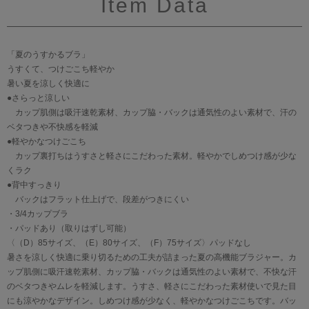
Item Data
「夏のうすかるブラ」
うすくて、つけごこち軽やか
暑い夏を涼しく快適に
●さらっと涼しい
カップ肌側は吸汗速乾素材、カップ脇・バックは通気性のよい素材で、汗の
ベタつきや不快感を軽減
●軽やかなつけごこち
カップ裏打ちはうすさと軽さにこだわった素材。軽やかでしめつけ感が少な
くラク
●背中すっきり
バックはフラット仕上げで、段差がつきにくい
・3/4カップブラ
・パッドあり（取りはずし可能）
〈（D）85サイズ、（E）80サイズ、（F）75サイズ〉パッドなし
暑さを涼しく快適に乗り切るための工夫が詰まった夏の高機能ブラジャー。カ
ップ肌側に吸汗速乾素材、カップ脇・バックは通気性のよい素材で、不快な汗
のベタつきやムレを軽減します。うすさ、軽さにこだわった素材使いで見た目
にも涼やかなデザイン。しめつけ感が少なく、軽やかなつけごこちです。バッ